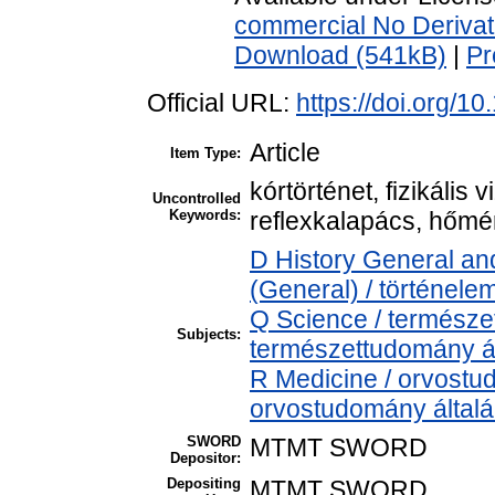
commercial No Derivat
Download (541kB)
|
Pr
Official URL:
https://doi.org/1
Article
Item Type:
kórtörténet, fizikális
Uncontrolled
Keywords:
reflexkalapács, hőm
D History General and
(General) / történele
Q Science / természe
Subjects:
természettudomány á
R Medicine / orvostu
orvostudomány által
SWORD
MTMT SWORD
Depositor:
Depositing
MTMT SWORD