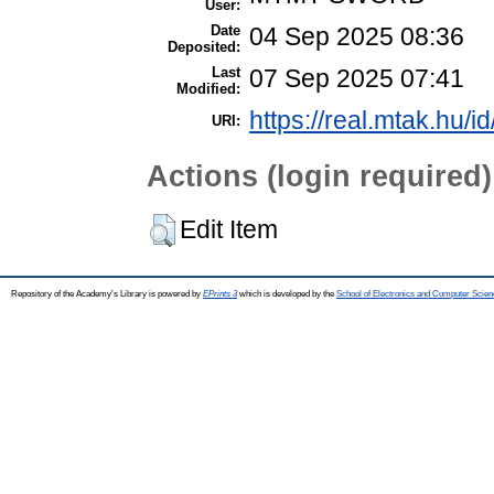
User:
Date
04 Sep 2025 08:36
Deposited:
Last
07 Sep 2025 07:41
Modified:
https://real.mtak.hu/i
URI:
Actions (login required)
Edit Item
Repository of the Academy's Library is powered by
EPrints 3
which is developed by the
School of Electronics and Computer Scien