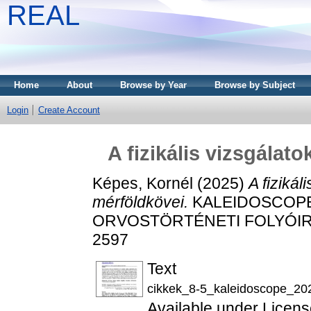
REAL
Home
About
Browse by Year
Browse by Subject
Login
Create Account
A fizikális vizsgálat
Képes, Kornél
(2025)
A fizikál
mérföldkövei.
KALEIDOSCOPE
ORVOSTÖRTÉNETI FOLYÓIRAT, 
2597
Text
cikkek_8-5_kaleidoscope_20
Available under Licen