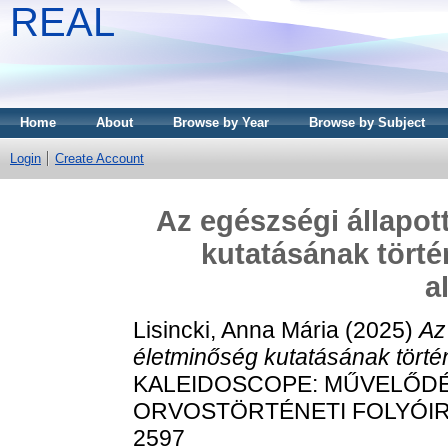
REAL
Home
About
Browse by Year
Browse by Subject
Login
Create Account
Az egészségi állapot
kutatásának tört
a
Lisincki, Anna Mária
(2025)
Az
életminőség kutatásának tört
KALEIDOSCOPE: MŰVELŐDÉ
ORVOSTÖRTÉNETI FOLYÓIRAT, 
2597