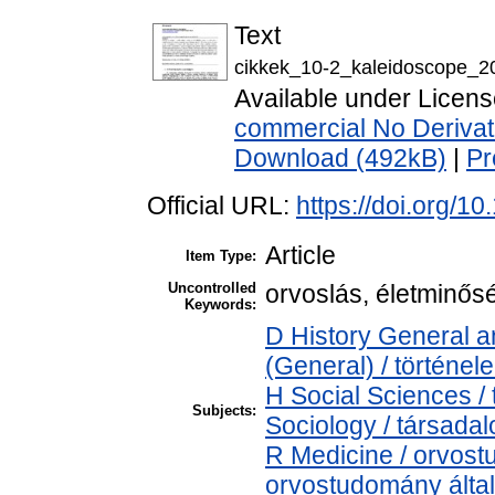
Text
cikkek_10-2_kaleidoscope_2
Available under Licen
commercial No Derivat
Download (492kB)
|
Pr
Official URL:
https://doi.org/1
Article
Item Type:
Uncontrolled
orvoslás, életminős
Keywords:
D History General a
(General) / történel
H Social Sciences 
Subjects:
Sociology / társada
R Medicine / orvost
orvostudomány álta