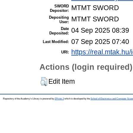
SWORD
MTMT SWORD
Depositor:
Depositing
MTMT SWORD
User:
Date
04 Sep 2025 08:39
Deposited:
07 Sep 2025 07:40
Last Modified:
https://real.mtak.hu
URI:
Actions (login required)
Edit Item
Repository of the Academy's Library is powered by
EPrints 3
which is developed by the
School of Electronics and Computer Scien