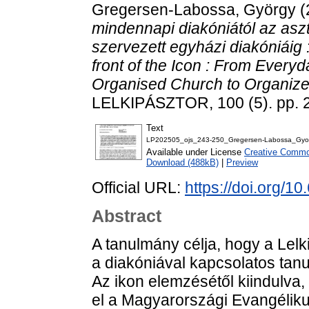
Gregersen-Labossa, György
(
mindennapi diakóniától az aszt
szervezett egyházi diakóniáig 
front of the Icon : From Everyd
Organised Church to Organized
LELKIPÁSZTOR, 100 (5). pp. 
Text
LP202505_ojs_243-250_Gregersen-Labossa_Gyor
Available under License
Creative Common
Download (488kB)
|
Preview
Official URL:
https://doi.org/1
Abstract
A tanulmány célja, hogy a Lelk
a diakóniával kapcsolatos tanu
Az ikon elemzésétől kiindulva,
el a Magyarországi Evangéliku