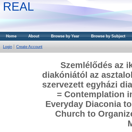
REAL
Home
About
Browse by Year
Browse by Subject
Login
Create Account
Szemlélődés az ik
diakóniától az asztalo
szervezett egyházi di
= Contemplation in
Everyday Diaconia to
Church to Organize