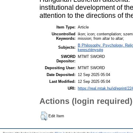
institutional development of the
attention to the directions of t
Item Type:
Article
Uncontrolled
ikon; icon; contemplation; szeml
Keywords:
mission; from altar to altar;
B Philosophy. Psychology. Religio
Subjects:
kereszténység
SWORD
MTMT SWORD
Depositor:
Depositing User:
MTMT SWORD
Date Deposited:
12 Sep 2025 05:04
Last Modified:
12 Sep 2025 05:04
URI:
https://real.mtak.hu/id/eprint/2
Actions (login required)
Edit Item