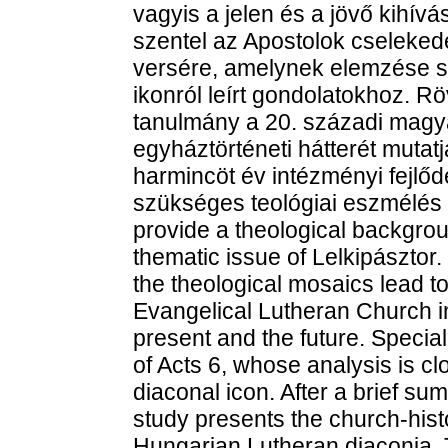
vagyis a jelen és a jövő kihív
szentel az Apostolok cselekede
versére, amelynek elemzése s
ikonról leírt gondolatokhoz. Rö
tanulmány a 20. századi magy
egyháztörténeti hátterét mutat
harmincöt év intézményi fejlődé
szükséges teológiai eszmélés ir
provide a theological backgrou
thematic issue of Lelkipásztor. 
the theological mosaics lead to
Evangelical Lutheran Church in
present and the future. Special
of Acts 6, whose analysis is clo
diaconal icon. After a brief sum
study presents the church-hist
Hungarian Lutheran diaconia. T