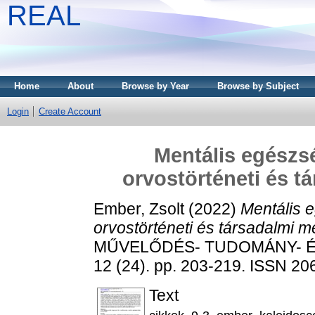
REAL
Home
About
Browse by Year
Browse by Subject
Login
Create Account
Mentális egészsé
orvostörténeti és t
Ember, Zsolt
(2022)
Mentális 
orvostörténeti és társadalmi 
MŰVELŐDÉS- TUDOMÁNY- É
12 (24). pp. 203-219. ISSN 2
Text