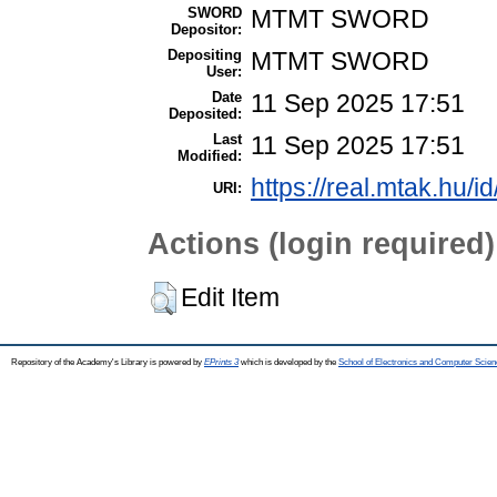
SWORD
MTMT SWORD
Depositor:
Depositing
MTMT SWORD
User:
Date
11 Sep 2025 17:51
Deposited:
Last
11 Sep 2025 17:51
Modified:
https://real.mtak.hu/i
URI:
Actions (login required)
Edit Item
Repository of the Academy's Library is powered by
EPrints 3
which is developed by the
School of Electronics and Computer Scien