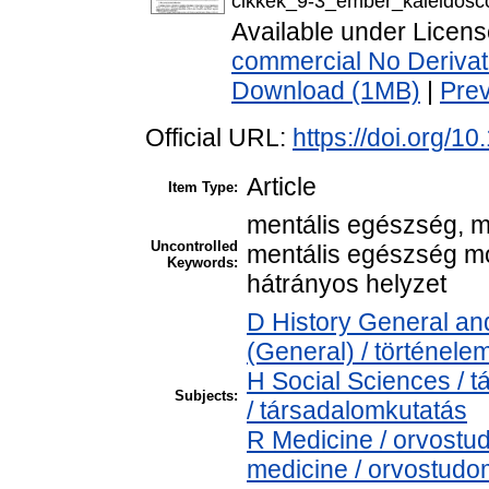
cikkek_9-3_ember_kaleidosc
Available under Licen
commercial No Derivat
Download (1MB)
|
Pre
Official URL:
https://doi.org/
Article
Item Type:
mentális egészség, me
Uncontrolled
mentális egészség m
Keywords:
hátrányos helyzet
D History General and
(General) / történele
H Social Sciences /
Subjects:
/ társadalomkutatás
R Medicine / orvostu
medicine / orvostudo