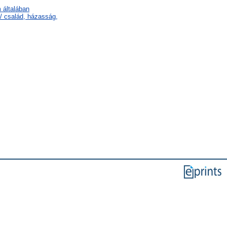
 általában
/ család, házasság,