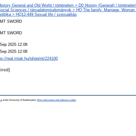
istory General and Old World / történelem > D0 History (General) / történelem
ocial Sciences / társadalomtudományok > HQ The family. Marriage. Woman 
olitika > HQ12-449 Sexual life / szexualitás
MT SWORD
MT SWORD
 Sep 2025 12:08
 Sep 2025 12:08
ps://real.mtak.hu/id/eprint/224100
ired)
ce
at the University of Southampton.
More information and software credits
.