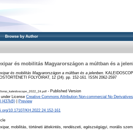
Browse by Author
xipar és mobilitás Magyarországon a múltban és a jele
xipar és mobilitás Magyarországon a múltban és a jelenben.
KALEIDOSCOP
TÖRTÉNETI FOLYÓIRAT, 12 (24). pp. 152-161. ISSN 2062-2597
- Published Version
_forrai_kaleidoscope_2022_24.pdf
e under License
Creative Commons Attribution Non-commercial No Derivatives
 (437kB)
|
Preview
oi.org/10.17107/KH.2022.24.152-161
icle
xipar, mobilitás, történeti áttekintés, rendészeti, egészségügyi, morális sze