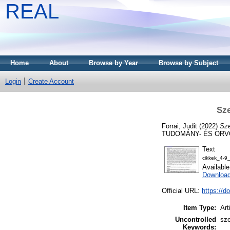
REAL
Home
About
Browse by Year
Browse by Subject
Login
Create Account
Sze
Forrai, Judit
(2022)
Sze
TUDOMÁNY- ÉS ORVOS
Text
cikkek_4-9
Availabl
Download
Official URL:
https://d
Item Type:
Art
Uncontrolled
sze
Keywords: