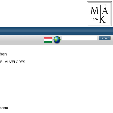
nben
E: MŰVELŐDÉS-
.
mpontok