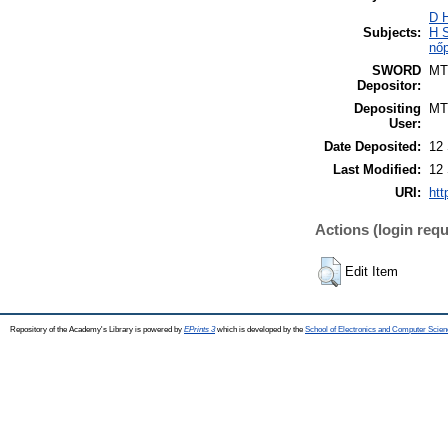
D H
Subjects:
H S
nőp
SWORD
MT
Depositor:
Depositing
MT
User:
Date Deposited:
12
Last Modified:
12
URI:
htt
Actions (login requ
Edit Item
Repository of the Academy's Library is powered by
EPrints 3
which is developed by the
School of Electronics and Computer Scien