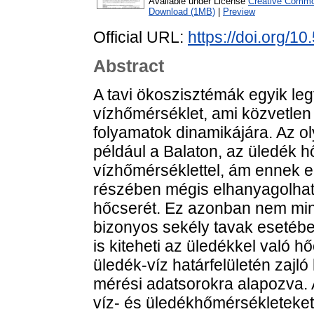
Available under License
Creative Common
Download (1MB)
|
Preview
Official URL:
https://doi.org/1
Abstract
A tavi ökoszisztémák egyik leg
vízhőmérséklet, ami közvetlen 
folyamatok dinamikájára. Az o
például a Balaton, az üledék 
vízhőmérséklettel, ám ennek e
részében mégis elhanyagolhatón
hőcserét. Ez azonban nem min
bizonyos sekély tavak esetébe
is kiteheti az üledékkel való 
üledék-víz határfelületén zajló
mérési adatsorokra alapozva.
víz- és üledékhőmérsékleteket