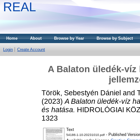
REAL
Home
About
Browse by Year
Browse by Subject
Login
Create Account
A Balaton üledék-víz 
jellemz
Török, Sebestyén Dániel
and
(2023)
A Balaton üledék-víz ha
és hatása.
HIDROLÓGIAI KÖZLÖ
1323
Text
- Published Versio
54186-1-10-20231010.pdf