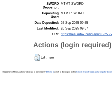
SWORD
MTMT SWORD
Depositor:
Depositing
MTMT SWORD
User:
Date Deposited:
26 Sep 2025 09:55
Last Modified:
26 Sep 2025 09:57
URI:
https://real.mtak.hu/id/eprint/22553
Actions (login required)
Edit Item
Repository of the Academy's Library is powered by
EPrints 3
which is developed by the
School of Electronics and Computer Scien