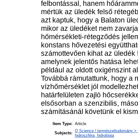
felbontással, hanem hőárammé
mértük az üledék felső rétegé
azt kaptuk, hogy a Balaton ül
mikor az üledéket nem zavarja 
hőmérsékleti-rétegződés jellemz
konstans hővezetési együtthatóv
számottevően kihat az üledék fe
amelynek jelentős hatása lehet
például az oldott oxigénszint a
Továbbá rámutattunk, hogy a
vízhőmérséklet jól modellezhe
határfelületen zajló hőcserékk
elsősorban a szenzibilis, más
számításánál követünk el kism
Item Type:
Article
Q Science / természettudomány > 
Subjects:
hidroszféra, hidrológia