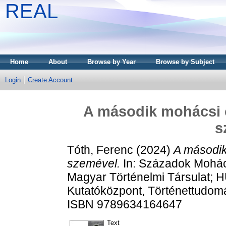
REAL
Home
About
Browse by Year
Browse by Subject
Login
Create Account
A második mohácsi c
s
Tóth, Ferenc
(2024)
A második
szemével.
In: Századok Mohác
Magyar Történelmi Társulat;
Kutatóközpont, Történettudomá
ISBN 9789634164647
Text