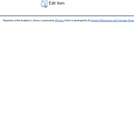
Edit Item
Repository of the Academy's Library is powered by
EPrints 3
which is developed by the
School of Electronics and Computer Scien