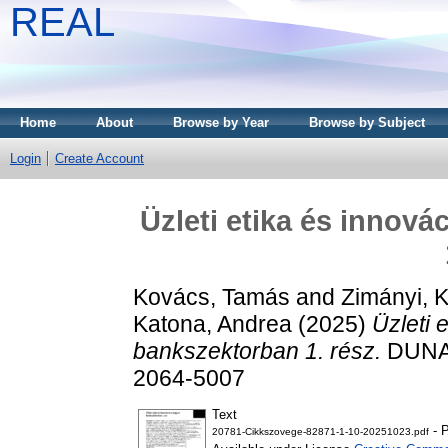
REAL
Home
About
Browse by Year
Browse by Subject
Login
Create Account
Üzleti etika és innov
Kovács, Tamás
and
Zimányi, K
Katona, Andrea
(2025)
Üzleti 
bankszektorban 1. rész.
DUNAK
2064-5007
Text
- P
20781-Cikkszovege-82871-1-10-20251023.pdf