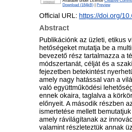
Available under License
Creative Common
Download (184kB)
|
Preview
Official URL:
https://doi.org/1
Abstract
Publikációnk az üzleti, etikus 
hetőségeket mutatja be a mult
bevezető rész tartalmazza a té
módszertanát, célját és a szak
fejezetben betekintést nyer­het
amely nagy hatással van a vil
való együttműködési lehetőség
ennek okaira, taglalva a körkö
előnyeit. A második részben a
ismertetése mellett bemutatjuk 
amely rá­világítanak az innová
valamint részle­teztük annak üzl