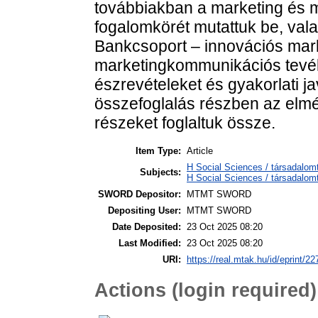
továbbiakban a marketing és m
fogalomkörét mutattuk be, vala
Bankcsoport – innovációs mark
marketingkommunikációs tevé
észrevéte­leket és gyakorlati 
összefoglalás részben az elmél
részeket foglaltuk össze.
Item Type:
Article
H Social Sciences / társadalo
Subjects:
H Social Sciences / társadalo
SWORD Depositor:
MTMT SWORD
Depositing User:
MTMT SWORD
Date Deposited:
23 Oct 2025 08:20
Last Modified:
23 Oct 2025 08:20
URI:
https://real.mtak.hu/id/eprint/2
Actions (login required)