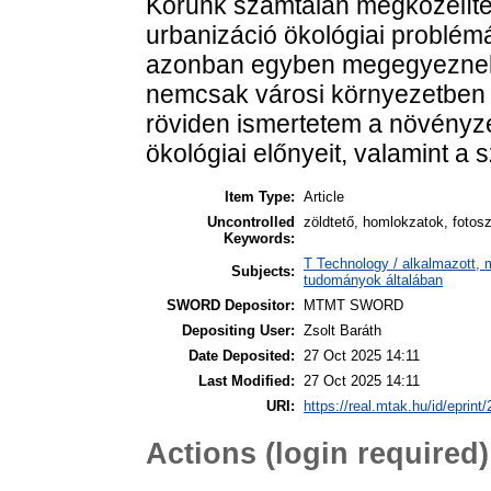
Korunk számtalan megközelíté
urbanizáció ökológiai problém
azonban egyben megegyeznek:
nemcsak városi környezetben 
röviden ismertetem a növényze
ökológiai előnyeit, valamint a 
Item Type:
Article
Uncontrolled
zöldtető, homlokzatok, fotosz
Keywords:
T Technology / alkalmazott,
Subjects:
tudományok általában
SWORD Depositor:
MTMT SWORD
Depositing User:
Zsolt Baráth
Date Deposited:
27 Oct 2025 14:11
Last Modified:
27 Oct 2025 14:11
URI:
https://real.mtak.hu/id/eprint
Actions (login required)