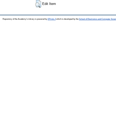
Edit Item
Repository of the Academy's Library is powered by
EPrints 3
which is developed by the
School of Electronics and Computer Scien