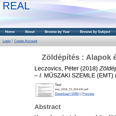
REAL
Home
About
Browse by Year
Browse by Subject
Login
Create Account
Zöldépítés : Alapok é
Leczovics, Péter
(2018)
Zöldép
– I.
MŰSZAKI SZEMLE (EMT) (72
Text
msz_2018_72_024-031.pdf
Download (1MB)
|
Preview
Abstract