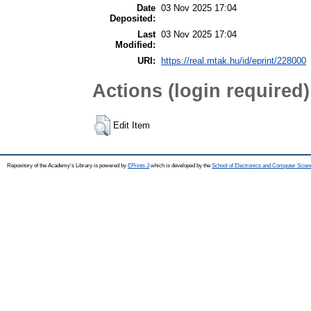
Date
03 Nov 2025 17:04
Deposited:
Last
03 Nov 2025 17:04
Modified:
URI:
https://real.mtak.hu/id/eprint/228000
Actions (login required)
Edit Item
Repository of the Academy's Library is powered by
EPrints 3
which is developed by the
School of Electronics and Computer Scien