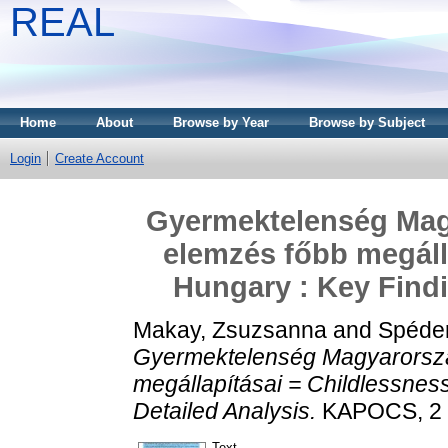
REAL
Home
About
Browse by Year
Browse by Subject
Login
Create Account
Gyermektelenség Magy
elemzés főbb megálla
Hungary : Key Findi
Makay, Zsuzsanna
and
Spéder
Gyermektelenség Magyarorszá
megállapításai = Childlessness
Detailed Analysis.
KAPOCS, 2 (
Text