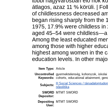
többi nagyvárosban élő nők k
átlagos, azaz 11 % körüli. | F
of childlessness decreased a
began rising sharply from the
1975, 17.9% were childless in
aged 45–54 were childless—a fi
Among the least educated men
among those with higher educat
highest among women in the ca
education levels. In other majo
Item Type:
Article
Uncontrolled
gyermektelenség, kohorszok, iskolai 
Keywords:
cohorts, educational attainment, gen
H Social Sciences / társadalomtudo
Subjects:
nőpolitika
SWORD
MTMT SWORD
Depositor:
Depositing
MTMT SWORD
User: