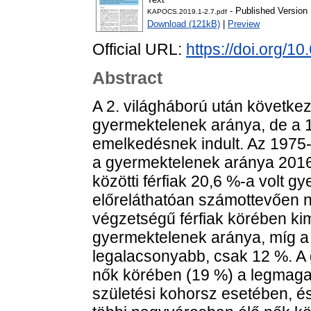
- Published Version
KAPOCS.2019.1-2.7.pdf
Download (121kB)
|
Preview
Official URL:
https://doi.org/
Abstract
A 2. világháború után követke
gyermektelenek aránya, de a 
emelkedésnek indult. Az 1975-
a gyermektelenek aránya 2016
közötti férfiak 20,6 %-a volt g
előreláthatóan számottevően n
végzetségű férfiak körében k
gyermektelenek aránya, míg a
legalacsonyabb, csak 12 %. A 
nők körében (19 %) a legmagas
születési kohorsz esetében, és