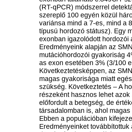
(RT-qPCR) módszerrel detektá
szereplő 100 egyén közül há
variánsa mind a 7-es, mind a 8
típusú hordozó státusz). Egy m
exonban igazolódott hordozói á
Eredményeink alapján az SMN
mutációhordozói gyakoriság 4
as exon esetében 3% (3/100 
Következtetésképpen, az SMN
magas gyakorisága miatt egés
szükség. Következtetés – A h
részeként hasznos lehet azok
előfordult a betegség, de érté
társadalomban is, ahol magas 
Ebben a populációban kifejezet
Eredményeinket továbbítottuk