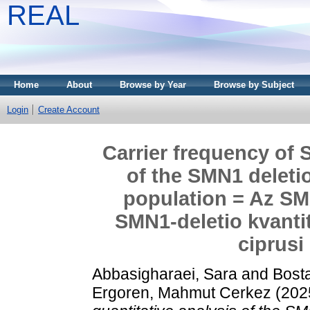
REAL
Home
About
Browse by Year
Browse by Subject
Login
Create Account
Carrier frequency of 
of the SMN1 deleti
population = Az SM
SMN1-deletio kvantit
ciprusi
Abbasigharaei, Sara
and
Bosta
Ergoren, Mahmut Cerkez
(202