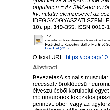
quantitative analysis of the S
population = Az SMA-hordozói
kvantitatív elemzésével az ész
IDEGGYOGYASZATI SZEMLE /
10). pp. 349-355. ISSN 0019-
Text
az-sma-hordozoi-gyakorisag-az-smn1-deletio-kvantitativ-
Restricted to Repository staff only until 30 
Download (2MB)
Official URL:
https://doi.org/1
Abstract
BevezetésA spinalis musculari
recesszív öröklődésű neuromu
élveszülésből körülbelül egyet
motoneuronok fokozatos puszt
gerincvelőben vagy az agytörz