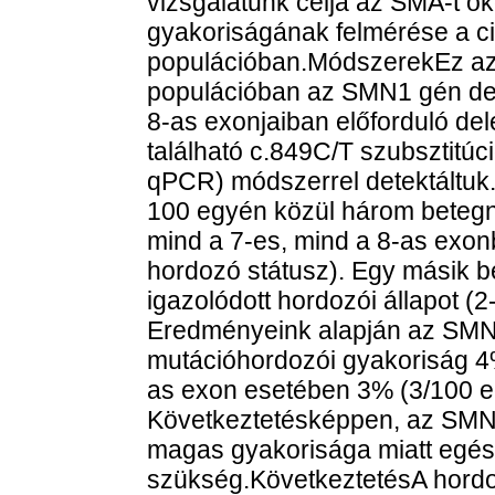
vizsgálatunk célja az SMA-t 
gyakoriságának felmérése a ci
populációban.MódszerekEz az 
populációban az SMN1 gén delet
8-as exonjaiban előforduló del
található c.849C/T szubsztitúci
qPCR) módszerrel detektáltuk
100 egyén közül három beteg
mind a 7-es, mind a 8-as exonb
hordozó státusz). Egy másik b
igazolódott hordozói állapot (2
Eredményeink alapján az SMN
mutációhordozói gyakoriság 4
as exon esetében 3% (3/100 
Következtetésképpen, az SMN
magas gyakorisága miatt egés
szükség.KövetkeztetésA hordo