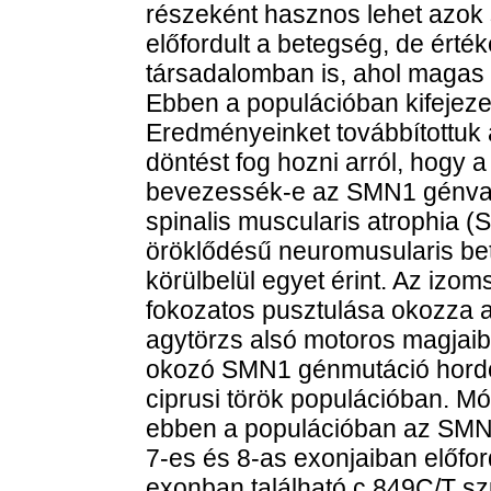
részeként hasznos lehet azok
előfordult a betegség, de érté
társadalomban is, ahol magas 
Ebben a populációban kifejezet
Eredményeinket továbbítottuk
döntést fog hozni arról, hogy 
bevezessék-e az SMN1 génvari
spinalis muscularis atrophia (
öröklődésű neuromusularis be
körülbelül egyet érint. Az iz
fokozatos pusztulása okozza a
agytörzs alsó motoros magjaib
okozó SMN1 génmutáció hordo
ciprusi török populációban. M
ebben a populációban az SMN1 
7-es és 8-as exonjaiban előford
exonban található c.849C/T szu