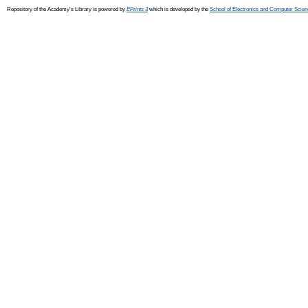
Repository of the Academy's Library is powered by
EPrints 3
which is developed by the
School of Electronics and Computer Scien