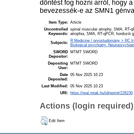
döntést fog hozni arról, hogy 
bevezessék-e az SMN1 génvar
Item Type:
Article
Uncontrolled
spinal muscular atrophy, SMA, RT-qPC
Keywords:
atrophia, SMA, RT-qPCR, hordozói gy
R Medicine / orvostudomány > RC In
Subjects:
Biological psychiatry. Neuropsychiatr
SWORD
MTMT SWORD
Depositor:
Depositing
MTMT SWORD
User:
Date
05 Nov 2025 10:23
Deposited:
Last Modified:
05 Nov 2025 10:23
URI:
https://real.mtak.hu/id/eprint/228230
Actions (login required)
Edit Item