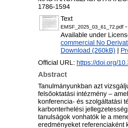
1786-1594
Text
-
EMSF_2025_03_61_72.pdf
Available under Licen
commercial No Derivat
Download (260kB)
|
Pr
Official URL:
https://doi.org/1
Abstract
Tanulmányunkban azt vizsgálju
felsőoktatási intézmény – amely
konferencia- és szolgáltatási t
karbonterhelési jellegzetessé
tanulságok vonhatók le a men
eredményeket referenciaként k