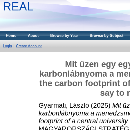
REAL
Home
About
Browse by Year
Browse by Subject
Login
Create Account
Mit üzen egy eg
karbonlábnyoma a me
the carbon footprint of
say to
Gyarmati, László
(2025)
Mit ü
karbonlábnyoma a menedzsme
footprint of a central universi
MAGYARORSZÁGI STRATÉGIAI 