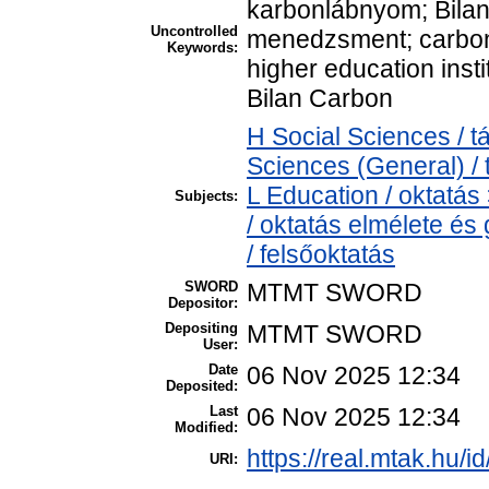
karbonlábnyom; Bilan
Uncontrolled
menedzsment; carbon 
Keywords:
higher education inst
Bilan Carbon
H Social Sciences / 
Sciences (General) /
L Education / oktatás
Subjects:
/ oktatás elmélete é
/ felsőoktatás
SWORD
MTMT SWORD
Depositor:
Depositing
MTMT SWORD
User:
Date
06 Nov 2025 12:34
Deposited:
Last
06 Nov 2025 12:34
Modified:
https://real.mtak.hu/i
URI: