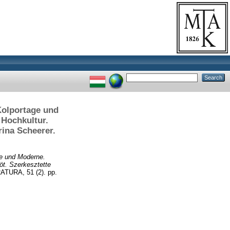
 Kolportage und
 Hochkultur.
rina Scheerer.
age und Moderne.
öt. Szerkesztette
TURA, 51 (2). pp.