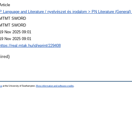
Article
P Language and Literature / nyelvészet és irodalom > PN Literature (General) 
MTMT SWORD
MTMT SWORD
19 Nov 2025 09:01
19 Nov 2025 09:01
https://real.mtak.hu/id/eprint/229408
ired)
ce
at the University of Southampton.
More information and software credits
.