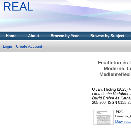
REAL
Home
About
Browse by Year
Browse by Subject
Login
Create Account
Feuilleton és 
Moderne. Li
Medienreflexi
Ujvári, Hedvig
(2025)
F
Literarische Verfahren
David Brehm és Kathar
205-209. ISSN 0133-2
Text
Literatura_
Download