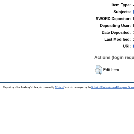
Item Type:
Subjects:
SWORD Depositor:
Depositing User:
Date Deposited:
Last Modified:
URI:
Actions (login requ
Edit Item
Repository of the Academy's Library is powered by
EPrints 3
which is developed by the
School of Electronics and Computer Scien