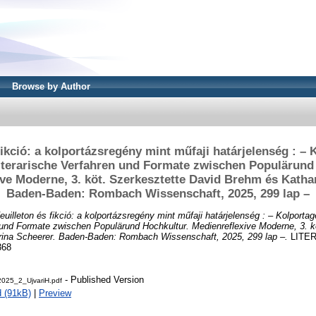
Browse by Author
fikció: a kolportázsregény mint műfaji határjelenség : –
terarische Verfahren und Formate zwischen Populärund
ve Moderne, 3. köt. Szerkesztette David Brehm és Katha
Baden-Baden: Rombach Wissenschaft, 2025, 299 lap –
euilleton és fikció: a kolportázsregény mint műfaji határjelenség : – Kolport
 und Formate zwischen Populärund Hochkultur. Medienreflexive Moderne, 3. k
ina Scheerer. Baden-Baden: Rombach Wissenschaft, 2025, 299 lap –.
LITERA
368
- Published Version
2025_2_UjvariH.pdf
 (91kB)
|
Preview