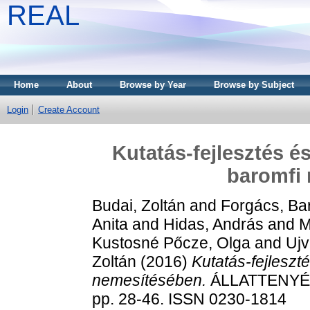
REAL
Home
About
Browse by Year
Browse by Subject
Login
Create Account
Kutatás-fejlesztés é
baromfi
Budai, Zoltán
and
Forgács, Ba
Anita
and
Hidas, András
and
M
Kustosné Pőcze, Olga
and
Ujv
Zoltán
(2016)
Kutatás-fejleszt
nemesítésében.
ÁLLATTENYÉS
pp. 28-46. ISSN 0230-1814