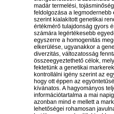
madár termelési, tojásminőség-
feldolgozása a legmodernebb e
szerint kialakított genetikai r
értékmérő tulajdonság gyors é
számára legértékesebb egyedek
egyszerre a homogenitás megő
elkerülése, ugyanakkor a gene
diverzitás, változatosság fen
összeegyeztethető célok, mel
fektetünk a genetikai markerek
kontrollálni igény szerint az eg
hogy ott éppen az egyöntetűsé
kívánatos. A hagyományos telj
információtartalma a mai napig
azonban mind e mellett a mark
lehetőségei rohamosan javuln