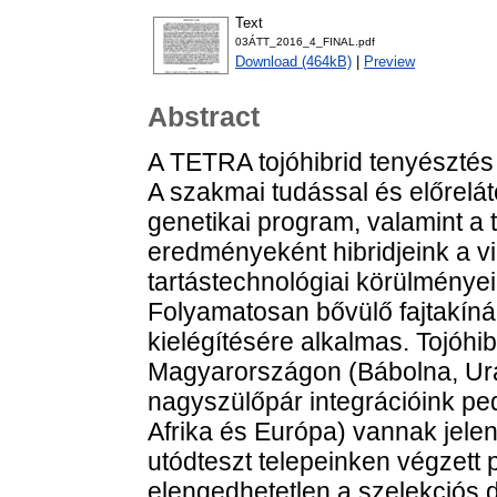
Text
03ÁTT_2016_4_FINAL.pdf
Download (464kB)
|
Preview
Abstract
A TETRA tojóhibrid tenyésztés 
A szakmai tudással és előrelá
genetikai program, valamint a 
eredményeként hibridjeink a vi
tartástechnológiai körülményei 
Folyamatosan bővülő fajtakíná
kielégítésére alkalmas. Tojóhi
Magyarországon (Bábolna, Urai
nagyszülőpár integrációink pe
Afrika és Európa) vannak jele
utódteszt telepeinken végzett 
elengedhetetlen a szelekciós 