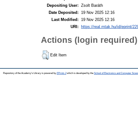
Depositing User:
Zsolt Baráth
Date Deposited:
19 Nov 2025 12:16
Last Modified:
19 Nov 2025 12:16
URI:
https://real.mtak.hu/id/eprint/2
Actions (login required)
Edit Item
Repository of the Academy's Library is powered by
EPrints 3
which is developed by the
School of Electronics and Computer Scien