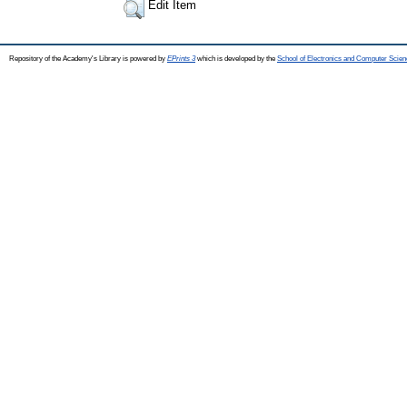
Edit Item
Repository of the Academy's Library is powered by
EPrints 3
which is developed by the
School of Electronics and Computer Scien