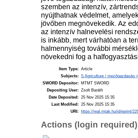
szemben az intenzív, zártrend
nyújthatnak védelmet, amelyek
jövőben megnövekedik. Az edd
az intenzív halnevelési rendsz
is inkább, mert várhatóan a te
halmennyiség további mérsékl
növekedni fog a halfogyasztás
Item Type:
Article
Subjects:
S Agriculture / mezőgazdaság > 
SWORD Depositor:
MTMT SWORD
Depositing User:
Zsolt Baráth
Date Deposited:
25 Nov 2025 15:35
Last Modified:
25 Nov 2025 15:35
URI:
https://real.mtak.hu/id/eprint/2
Actions (login required)