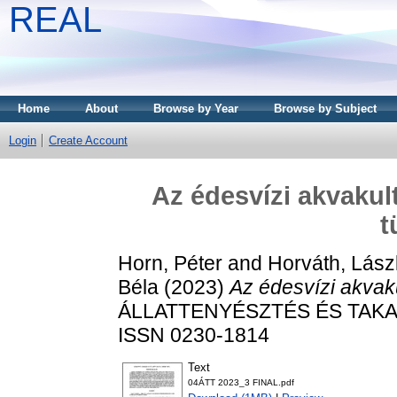
REAL
Home
About
Browse by Year
Browse by Subject
Login
Create Account
Az édesvízi akvakul
t
Horn, Péter
and
Horváth, Lász
Béla
(2023)
Az édesvízi akvaku
ÁLLATTENYÉSZTÉS ÉS TAKARM
ISSN 0230-1814
Text
04ÁTT 2023_3 FINAL.pdf