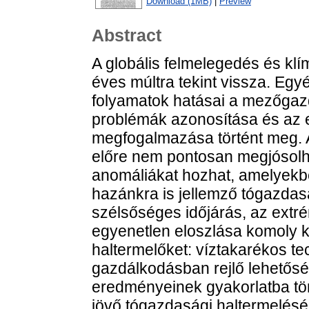
Download (1MB)
|
Preview
Abstract
A globális felmelegedés és klí
éves múltra tekint vissza. Egy
folyamatok hatásai a mezőgazda
problémák azonosítása és az 
megfogalmazása történt meg. A
előre nem pontosan megjósolha
anomáliákat hozhat, amelyekb
hazánkra is jellemző tógazdasá
szélsőséges időjárás, az ext
egyenetlen eloszlása komoly k
haltermelőket: víztakarékos te
gazdálkodásban rejlő lehetősé
eredményeinek gyakorlatba tör
jövő tógazdasági haltermelésé