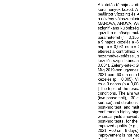
A kutatás témája az átm
körülmények között. A k
beállított vízszint) és
a növény válaszreakció
MANOVA, ANOVA, Welch-
szignifikáns különbsége
igazolt a minőségi mut
paraméterrel (r = 0,15
a 9 napos kezelés a -6
nap: p = 0,031 és p = 
eltérést a kontrollhoz 
hozamnövekedéssel, ső
kezelés szignifikánsan
0,034). Zeleny-érték: 
Míg 2019-ben ugyanezen
2021-ben -60 cm-en a 
kezelés (p = 0,005). V
és a 9 napos (p = 0,00
| The topic of the rese
conditions. The aim was
(two-phase soil), −30 
surface) and duration
post-hoc test, and mult
confirmed a highly sign
whereas yield showed a
post-hoc tests, for the
improved quality (e.g.
2021, −60 cm, 9 days), 
improvement is not nec