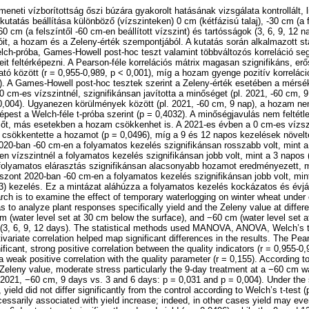
eneti vízborítottság őszi búzára gyakorolt hatásának vizsgálata kontrollált, 
utatás beállítása különböző (vízszinteken) 0 cm (kétfázisú talaj), -30 cm (a 
 -60 cm (a felszíntől -60 cm-en beállított vízszint) és tartósságok (3, 6, 9, 12
it, a hozam és a Zeleny-érték szempontjából. A kutatás során alkalmazott st
próba, Games-Howell post-hoc teszt valamint többváltozós korreláció seg
it feltérképezni. A Pearson-féle korrelációs mátrix magasan szignifikáns, erős
ató között (r = 0,955-0,989, p < 0,001), míg a hozam gyenge pozitív korreláci
5). A Games-Howell post-hoc tesztek szerint a Zeleny-érték esetében a mérsé
0 cm-es vízszintnél, szignifikánsan javította a minőséget (pl. 2021, -60 cm,
0,004). Ugyanezen körülmények között (pl. 2021, -60 cm, 9 nap), a hozam ne
képest a Welch-féle t-próba szerint (p = 0,4032). A minőségjavulás nem feltétle
t, más esetekben a hozam csökkenhet is. A 2021-es évben a 0 cm-es vízszi
 csökkentette a hozamot (p = 0,0496), míg a 9 és 12 napos kezelések növelt
2020-ban -60 cm-en a folyamatos kezelés szignifikánsan rosszabb volt, mint a
 vízszintnél a folyamatos kezelés szignifikánsan jobb volt, mint a 3 napos
folyamatos elárasztás szignifikánsan alacsonyabb hozamot eredményezett, m
iszont 2020-ban -60 cm-en a folyamatos kezelés szignifikánsan jobb volt, min
3) kezelés. Ez a mintázat aláhúzza a folyamatos kezelés kockázatos és évjára
arch is to examine the effect of temporary waterlogging on winter wheat under 
 to analyze plant responses specifically yield and the Zeleny value at differe
cm (water level set at 30 cm below the surface), and −60 cm (water level set 
s (3, 6, 9, 12 days). The statistical methods used MANOVA, ANOVA, Welch’s 
ivariate correlation helped map significant differences in the results. The Pea
ificant, strong positive correlation between the quality indicators (r = 0,955-0,
 weak positive correlation with the quality parameter (r = 0,155). According 
 Zeleny value, moderate stress particularly the 9-day treatment at a −60 cm wat
, 2021, −60 cm, 9 days vs. 3 and 6 days: p = 0,031 and p = 0,004). Under the 
yield did not differ significantly from the control according to Welch’s t-test (
essarily associated with yield increase; indeed, in other cases yield may eve