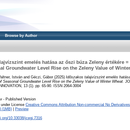
Browse by Author
lajvízszint emelés hatása az őszi búza Zeleny értékére = 
al Groundwater Level Rise on the Zeleny Value of Winte
altner, István
and
Géczi, Gábor
(2025)
Időszakos talajvízszint emelés hatás
of Seasonal Groundwater Level Rise on the Zeleny Value of Winter Wheat.
JO
VATION, 13 (1). pp. 65-90. ISSN 2064-3004
- Published Version
df
e under License
Creative Commons Attribution Non-commercial No Derivatives
d (1MB)
|
Preview
oi.org/10.33038/jcegi.7316