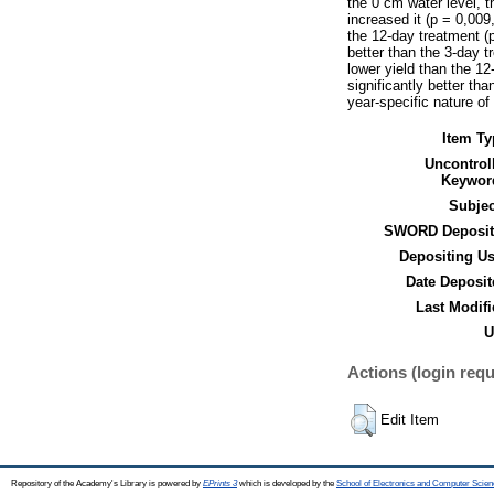
the 0 cm water level, t
increased it (p = 0,009
the 12-day treatment (
better than the 3-day t
lower yield than the 1
significantly better th
year-specific nature of
Item Ty
Uncontrol
Keywor
Subjec
SWORD Deposit
Depositing Us
Date Deposit
Last Modifi
U
Actions (login requ
Edit Item
Repository of the Academy's Library is powered by
EPrints 3
which is developed by the
School of Electronics and Computer Scien