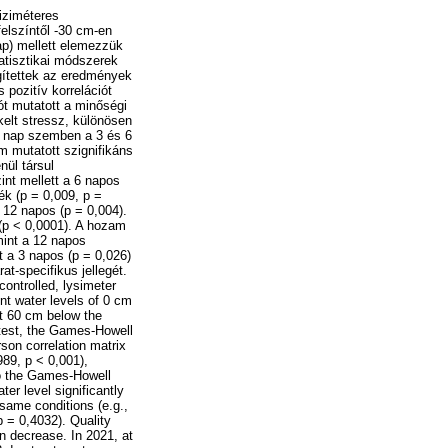
liziméteres
felszíntől -30 cm-en
 nap) mellett elemezzük
atisztikai módszerek
ítettek az eredmények
 pozitív korrelációt
ót mutatott a minőségi
kelt stressz, különösen
 9 nap szemben a 3 és 6
m mutatott szignifikáns
nül társul
nt mellett a 6 napos
ék (p = 0,009, p =
 12 napos (p = 0,004).
 (p < 0,0001). A hozam
int a 12 napos
t a 3 napos (p = 0,026)
t-specifikus jellegét.
controlled, lysimeter
nt water levels of 0 cm
at 60 cm below the
test, the Games-Howell
rson correlation matrix
989, p < 0,001),
to the Games-Howell
er level significantly
same conditions (e.g.,
p = 0,4032). Quality
n decrease. In 2021, at