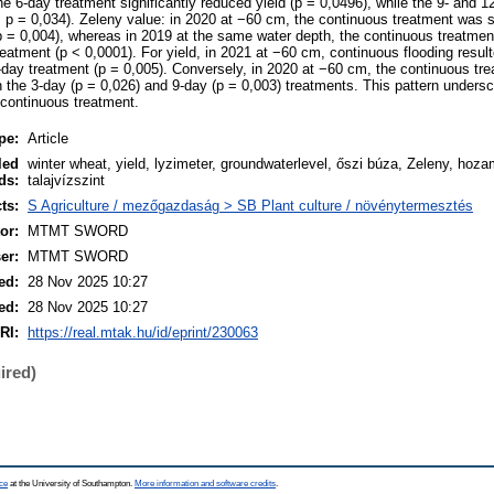
he 6-day treatment significantly reduced yield (p = 0,0496), while the 9- and 
, p = 0,034). Zeleny value: in 2020 at −60 cm, the continuous treatment was s
p = 0,004), whereas in 2019 at the same water depth, the continuous treatment
reatment (p < 0,0001). For yield, in 2021 at −60 cm, continuous flooding resulte
2-day treatment (p = 0,005). Conversely, in 2020 at −60 cm, the continuous tr
an the 3-day (p = 0,026) and 9-day (p = 0,003) treatments. This pattern unders
 continuous treatment.
pe:
Article
led
winter wheat, yield, lyzimeter, groundwaterlevel, őszi búza, Zeleny, hozam
ds:
talajvízszint
ts:
S Agriculture / mezőgazdaság > SB Plant culture / növénytermesztés
or:
MTMT SWORD
er:
MTMT SWORD
ed:
28 Nov 2025 10:27
ed:
28 Nov 2025 10:27
RI:
https://real.mtak.hu/id/eprint/230063
ired)
ce
at the University of Southampton.
More information and software credits
.