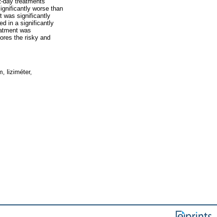
12-day treatments
ignificantly worse than
 was significantly
d in a significantly
eatment was
cores the risky and
, liziméter,