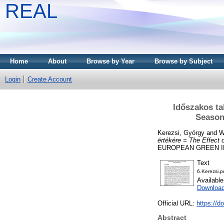
REAL
Home
About
Browse by Year
Browse by Subject
Login
Create Account
Időszakos ta
Season
Kerezsi, György
and
W
értékére = The Effect 
EUROPEAN GREEN INNO
Text
6.Kerezsi.p
Availabl
Downloa
Official URL:
https://d
Abstract