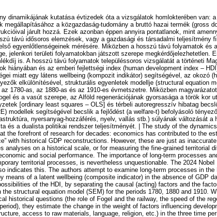
ny dinamikájának kutatása évtizedek óta a vizsgálatok homlokterében van: a
ak megállapításához a közgazdaság-tudomány a bruttó hazai termék (gross d
rukcióival járult hozzá. Ezek azonban éppen annyira pontatlanok, mint amenn
sszú távú idősoros elemzések, vagy a gazdasági és társadalmi teljesítmény fi
 belső egyenlőtlenségeinek mérésére. Miközben a hosszú távú folyamatok és 
, jelenkori területi folyamatokban játszott szerepe megkérdőjelezhetetlen. Er
kdíj is. A hosszú távú folyamatok településsoros vizsgálatát a történeti Ma
k hiányában és az emberi fejlettségi index (human development index – HDI)
égei miatt egy látens wellbeing (kompozit indikátor) segítségével, az okozó (
nyezők elkülönítésével, strukturális egyenletek modellje (structural equation
k az 1780-as, az 1880-as és az 1910-es évmetszetre. Miközben magyarázatot
Fogel és a vasút szerepe, az Alföld regenerációjának gyorsasága a török kor u
yzetek [ordinary least squares – OLS] és térbeli autoregresszív hibatag becs
E) modellek segítségével becslik a fejlődést (a welfare-t) befolyásoló tényez
frastruktúra, nyersanyag-hozzáférés, nyelv, vallás stb.) súlyának változását 
ta és a dualista politikai rendszer teljesítményét. | The study of the dynami
t the forefront of research for decades: economics has contributed to the es
ce” with historical GDP reconstructions. However, these are just as inaccurate
s analyses on a historical scale, or for measuring the fine-grained territorial di
of economic and social performance. The importance of long-term processes a
mporary territorial processes, is nevertheless unquestionable. The 2024 Nobel
 indicates this. The authors attempt to examine long-term processes in the his
 means of a latent wellbeing (composite indicator) in the absence of GDP da
ossibilities of the HDI, by separating the causal (acting) factors and the facto
the structural equation model (SEM) for the periods 1780, 1880 and 1910. W
cal historical questions (the role of Fogel and the railway, the speed of the re
 period), they estimate the change in the weight of factors influencing develop
tructure, access to raw materials, language, religion, etc.) in the three time p