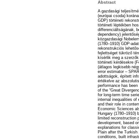
Abstract
A gazdasági teljesítmé
(európai csoda) korán
GDP) történeti rekonst
történeti léptékben ho
differenciáltságának,
dependency) jelentősége
közgazdasági Nobelemlé
(1780–1910) GDP-adato
rekonstrukciós lehetős
fejlettséget tükröző té
kísérlik meg a szerző
történeti kérdésekre (
(átlagos legkisebb nég
error estimator – SPAR
adottságok, épített in
értékelve az abszolutis
performance has been a
of the “Great Divergen
for long-term time serie
internal inequalities 
and their role in conte
Economic Sciences also
Hungary (1780–1910) by
limited reconstruction p
development, based on 
explanations for classi
Plain after the Turkish
conditions, built infras