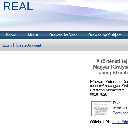
REAL
Home
About
Browse by Year
Browse by Subject
Login
Create Account
A történeti fe
Magyar Királysá
using Struct
Földvári, Péter
and
De
modellel a Magyar Kirá
Equation Modeling (SE
0018-7828
Text
ts650503.p
Downloa
Official URL:
https://d