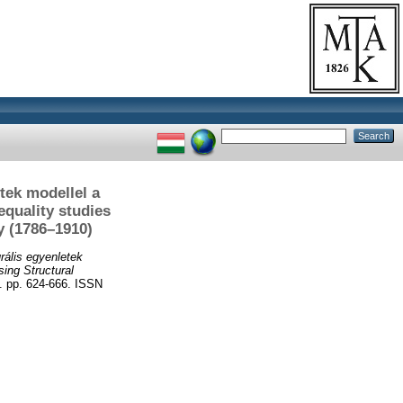
etek modellel a
equality studies
y (1786–1910)
urális egyenletek
sing Structural
 pp. 624-666. ISSN