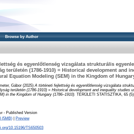
Browse by Author
jlettség és egyenlőtlenség vizsgálata strukturális egyenl
g területén (1786-1910) = Historical development and in
ural Equation Modeling (SEM) in the Kingdom of Hungar
meter, Gábor
(2025)
A történeti fejlettség és egyenlőtlenség vizsgálata strukt
lyság területén (1786-1910) = Historical development and inequality studies u
M) in the Kingdom of Hungary (1786–1910).
TERÜLETI STATISZTIKA, 65 (5).
- Published Version
df
d (5MB)
|
Preview
oi.org/10.15196/TS650503