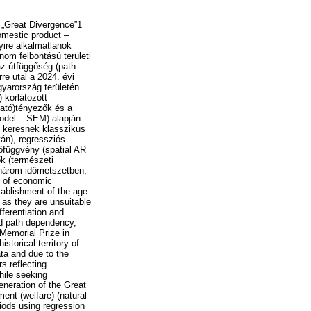
 „Great Divergence”1
omestic product –
yire alkalmatlanok
nom felbontású területi
az útfüggőség (path
re utal a 2024. évi
gyarország területén
 korlátozott
ható)tényezők és a
 model – SEM) alapján
 keresnek klasszikus
tán), regressziós
lőfüggvény (spatial AR
ők (természeti
a három időmetszetben,
cs of economic
tablishment of the age
 as they are unsuitable
fferentiation and
nd path dependency,
 Memorial Prize in
torical territory of
ta and due to the
rs reflecting
hile seeking
generation of the Great
ment (welfare) (natural
eriods using regression