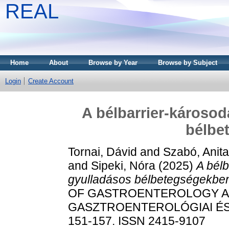
REAL
Home
About
Browse by Year
Browse by Subject
Login
Create Account
A bélbarrier-károsod
bélbe
Tornai, Dávid
and
Szabó, Anita
and
Sipeki, Nóra
(2025)
A bélb
gyulladásos bélbetegségekbe
OF GASTROENTEROLOGY A
GASZTROENTEROLÓGIAI ÉS H
151-157. ISSN 2415-9107