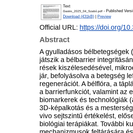
Text
- Published Vers
Gastro_2025_04_Szabó.pdf
Download (431kB)
|
Preview
Official URL:
https://doi.org/
Abstract
A gyulladásos bélbetegségek 
játszik a bélbarrier integritásá
rések kiszélesedésével, mikroe
jár, befolyásolva a betegség l
regenerációt. A bélflóra, a táp
a barrierfunkciót, valamint az e
biomarkerek és technológiák (
3D-képalkotás és a mesterséges
vivo sejtszintű értékelést, elős
biológiai terápiákat. További 
mechanizmusok feltárására és a