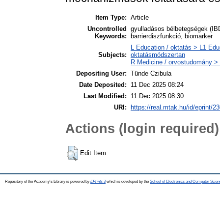
Item Type:
Article
Uncontrolled
gyulladásos bélbetegségek (IBD)
Keywords:
barrierdiszfunkció, biomarker
L Education / oktatás > L1 Edu
Subjects:
oktatásmódszertan
R Medicine / orvostudomány > 
Depositing User:
Tünde Czibula
Date Deposited:
11 Dec 2025 08:24
Last Modified:
11 Dec 2025 08:30
URI:
https://real.mtak.hu/id/eprint/2
Actions (login required)
Edit Item
Repository of the Academy's Library is powered by
EPrints 3
which is developed by the
School of Electronics and Computer Scien