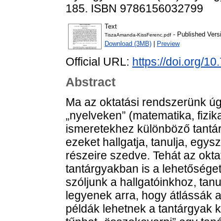
185. ISBN 9786156032799
Text
- Published Vers
TiszaAmanda-KissFerenc.pdf
Download (3MB)
|
Preview
Official URL:
https://doi.org/
Abstract
Ma az oktatási rendszerünk úg
„nyelveken” (matematika, fizika
ismeretekhez különböző tantár
ezeket hallgatja, tanulja, egysz
részeire szedve. Tehát az oktat
tantárgyakban is a lehetőséget
szóljunk a hallgatóinkhoz, ta
legyenek arra, hogy átlássák a
példák lehetnek a tantárgyak k