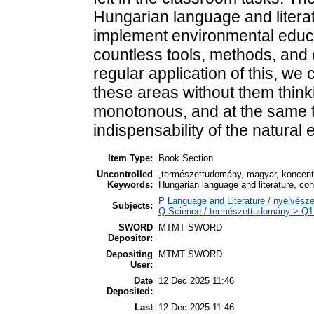
Hungarian language and literat
implement environmental educat
countless tools, methods, and 
regular application of this, we
these areas without them think
monotonous, and at the same 
indispensability of the natural
Item Type:
Book Section
Uncontrolled
,természettudomány, magyar, koncentrá
Keywords:
Hungarian language and literature, co
P Language and Literature / nyelvészet
Subjects:
Q Science / természettudomány > Q1 
SWORD
MTMT SWORD
Depositor:
Depositing
MTMT SWORD
User:
Date
12 Dec 2025 11:46
Deposited:
Last
12 Dec 2025 11:46