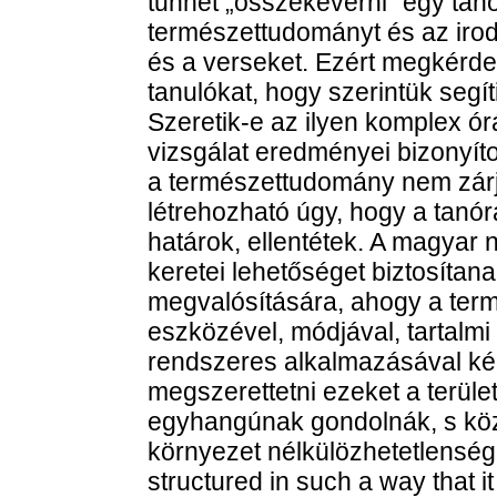
tűnhet „összekeverni” egy tan
természettudományt és az irod
és a verseket. Ezért megkérdez
tanulókat, hogy szerintük segít
Szeretik-e az ilyen komplex ó
vizsgálat eredményei bizonyíto
a természettudomány nem zárj
létrehozható úgy, hogy a tanó
határok, ellentétek. A magyar 
keretei lehetőséget biztosítan
megvalósítására, ahogy a ter
eszközével, módjával, tartalmi
rendszeres alkalmazásával ké
megszerettetni ezeket a terül
egyhangúnak gondolnák, s közb
környezet nélkülözhetetlenségé
structured in such a way that it