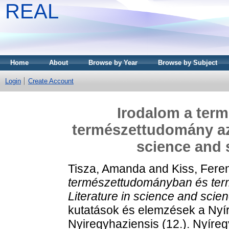
REAL
Home
About
Browse by Year
Browse by Subject
Login
Create Account
Irodalom a ter
természettudomány az 
science and s
Tisza, Amanda
and
Kiss, Fere
természettudományban és ter
Literature in science and scienc
kutatások és elemzések a Ny
Nyiregyhaziensis (12.). Nyíre