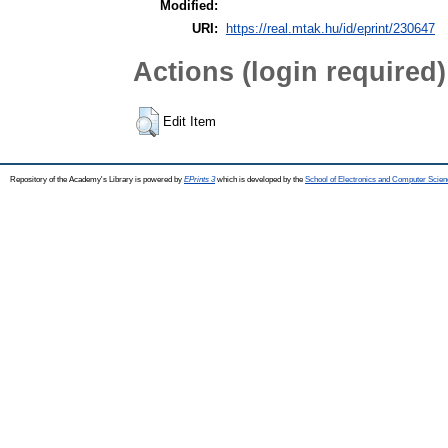
Modified:
URI:
https://real.mtak.hu/id/eprint/230647
Actions (login required)
Edit Item
Repository of the Academy's Library is powered by
EPrints 3
which is developed by the
School of Electronics and Computer Scien