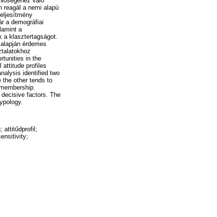
enlőségéhez való
en reagál a nemi alapú
teljesítmény
ár a demográfiai
lamint a
k a klasztertagságot.
 alapján érdemes
ztalatokhoz
tunities in the
attitude profiles
nalysis identified two
e the other tends to
r membership.
e decisive factors. The
typology.
attitűdprofil;
ensitivity;