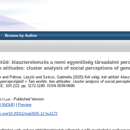
Browse by Author
ttitűd: klaszterelemzés a nemi egyenlőség társadalmi per
 attitudes: cluster analysis of social perceptions of gen
r
and
Pálmai, László
and
Szécsi, Gabriella
(2025)
Két világ, két attitűd: kla
ercepciójáról = Two worlds, two attitudes: cluster analysis of social percepti
 103 (12). pp. 1172-1190. ISSN 0039-0690
- Published Version
172.pdf
 (641kB)
|
Preview
oi.org/10.20311/stat2025.12.hu1172