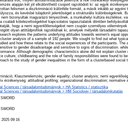
feltárása volt, milyen attitűdmintázatok jellemzik a nők munkahelyi esélyegy
emzés alapján két jól elkülöníthető csoport rajzolódott ki: az egyik érzékeny
zottan felismeri a diszkrimináció különféle formáit, a másik inkább az egyéni 
lyozza, és kevésbé tulajdonít jelentőséget a strukturális különbségeknek. B
nem bizonyultak magyarázó tényezőnek, a munkahelyi kultúra észlelése, va
a családi kötelezettségekkel kapcsolatos tapasztalatok döntően befolyásoltá
tatják, hogy a nemi egyenlőtlenségeket nem csupán személyes vélemények
mögött olyan attitűdprofilok rajzolódnak ki, amelyek mélyebb társadalmi tapas
search explores the patterns underlying attitudes towards women's equal oppor
luster analysis of a sample of 192 people. We sought to find out what typical 
died and how these relate to the social experiences of the participants. The a
sensitive to gender disadvantage and sensitive to signs of discrimination. whil
rformance. Although demographic characteristics alone did not explain cluste
e culture, childbearing and the role of family responsibilities were found to b
roach to the study of gender inequalities in the form of a clusterbased social 
mináció; Klaszterelemzés; gender equality; cluster analysis; nemi egyenlőség; 
v érzékenység; attitudinal profiling; organizational discrimination; normative s
al Sciences / társadalomtudományok > HA Statistics / statisztika
al Sciences / társadalomtudományok > HM Sociology / társadalomkutatás
 SWORD
 SWORD
 2025 09:16