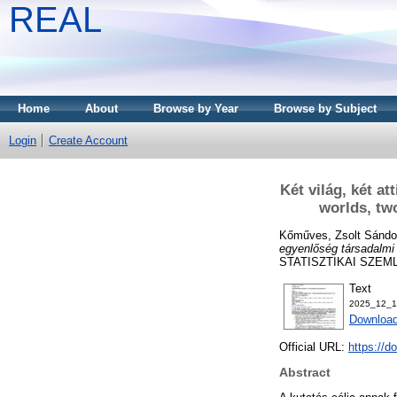
REAL
Home
About
Browse by Year
Browse by Subject
Login
Create Account
Két világ, két a
worlds, two
Kőműves, Zsolt Sándo
egyenlőség társadalmi p
STATISZTIKAI SZEMLE,
Text
2025_12_1
Download
Official URL:
https://d
Abstract