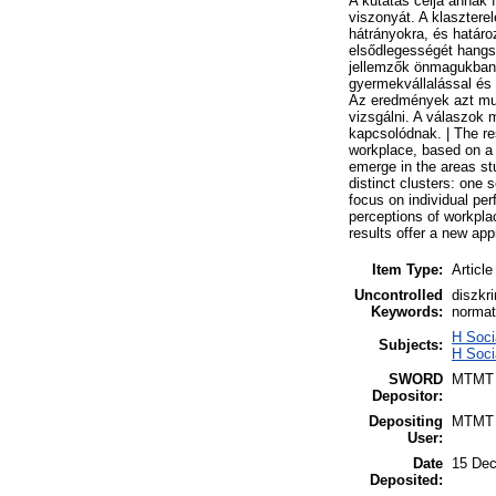
A kutatás célja annak 
viszonyát. A klaszterel
hátrányokra, és határo
elsődlegességét hangsú
jellemzők önmagukban 
gyermekvállalással és 
Az eredmények azt mu
vizsgálni. A válaszok 
kapcsolódnak. | The re
workplace, based on a c
emerge in the areas stu
distinct clusters: one 
focus on individual pe
perceptions of workplac
results offer a new app
Item Type:
Article
Uncontrolled
diszkri
Keywords:
normatí
H Soci
Subjects:
H Soci
SWORD
MTMT
Depositor:
Depositing
MTMT
User:
Date
15 Dec
Deposited: