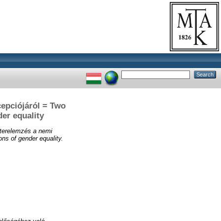
cepciójáról = Two
der equality
szterelemzés a nemi
ons of gender equality.