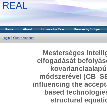
REAL
Home
About
Browse by Year
Browse by Subject
Login
Create Account
Mesterséges intelli
elfogadását befolyás
kovarianciaalapú
módszerével (CB–SEM
influencing the accepta
based technologie
structural equat