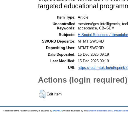
targeted educational program
Item Type:
Article
Uncontrolled
mesterséges intelligencia, tec
Keywords:
acceptance, CB–SEM
Subjects:
H Social Sciences / társadalo
SWORD Depositor:
MTMT SWORD
Depositing User:
MTMT SWORD
Date Deposited:
15 Dec 2025 09:19
Last Modified:
15 Dec 2025 09:19
URI:
https://real.mtak.hu/id/eprint/
Actions (login required)
Edit Item
Repository of the Academy's Library is powered by
EPrints 3
which is developed by the
School of Electronics and Computer Scien