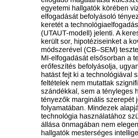
egyetemi hallgatók körében viz
elfogadását befolyásoló tényez
keretét a technológiaelfogadás
(UTAUT-modell) jelenti. A kere
került sor, hipotéziseinket a k
módszerével (CB–SEM) tesztel
MI-elfogadását elsősorban a t
erőfeszítés befolyásolja, ugya
hatást fejt ki a technológiával
feltételek nem mutattak szigni
szándékkal, sem a tényleges ha
tényezők marginális szerepét je
folyamatában. Mindezek alapjá
technológia használatához sz
állása önmagában nem elegend
hallgatók mesterséges intelli