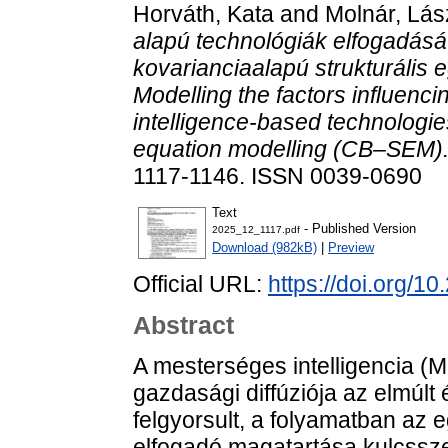
Horváth, Kata
and
Molnár, Lás
alapú technológiák elfogadásá
kovarianciaalapú strukturáli
Modelling the factors influencin
intelligence-based technologie
equation modelling (CB–SEM)
1117-1146. ISSN 0039-0690
Text
- Published Version
2025_12_1117.pdf
Download (982kB)
|
Preview
Official URL:
https://doi.org/1
Abstract
A mesterséges intelligencia (M
gazdasági diffúziója az elmúl
felgyorsult, a folyamatban az
elfogadó magatartása kulcsszer