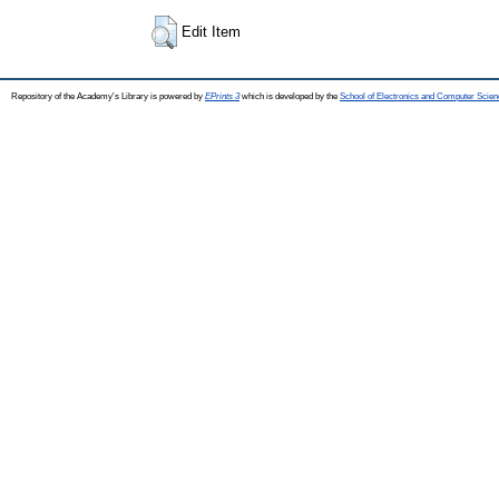
Edit Item
Repository of the Academy's Library is powered by
EPrints 3
which is developed by the
School of Electronics and Computer Scien