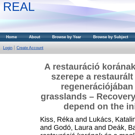
REAL
Home
About
Browse by Year
Browse by Subject
Login
Create Account
A restauráció korána
szerepe a restaurál
regenerációjában 
grasslands – Recovery
depend on the in
Kiss, Réka
and
Lukács, Katali
and
Godó, Laura
and
Deák, B