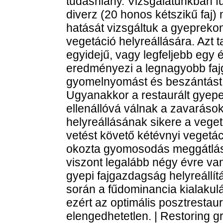
tudáshiány. Vizsgálatunkban f
diverz (20 honos kétszikű faj)
hatását vizsgáltuk a gyepreko
vegetáció helyreállására. Azt 
egyidejű, vagy legfeljebb egy 
eredményezi a legnagyobb faj
gyomelnyomást és beszántást k
Ugyanakkor a restaurált gyep
ellenállóvá válnak a zavaráso
helyreállásának sikere a vege
vetést követő kétévnyi vegetác
okozta gyomosodás meggátlásá
viszont legalább négy évre va
gyepi fajgazdagság helyreállítá
során a fűdominancia kialakul
ezért az optimális posztrestau
elengedhetetlen. | Restoring g