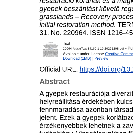
restauráció korának és a magk
gyepek beszántást követő rege
grasslands – Recovery proces
initial restoration method.
TER
31. No. 220964. ISSN 1216-4
Text
- Pu
20964-ArticleText-84169-1-10-20251208.pdf
Available under License
Creative Common
Download (1MB)
|
Preview
Official URL:
https://doi.org/1
Abstract
A gyepek restaurációja diverz
helyreállítása érdekében kulcs
fennmaradása azonban társada
jelent. Ezek a gyepek korlátoz
érzékenyebbek lehetnek a zava