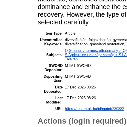
dominance and enhance the est
recovery. However, the type o
selected carefully.
Item Type:
Article
Uncontrolled
diverzifikálás, fajgazdagság, gyepres
Keywords:
diversification, grassland restoration
Q Science / természettudomány > QH 
Subjects:
S Agriculture / mezőgazdaság > S1 Ag
Talajtan
SWORD
MTMT SWORD
Depositor:
Depositing
MTMT SWORD
User:
Date
17 Dec 2025 08:26
Deposited:
Last
17 Dec 2025 08:26
Modified:
URI:
https://real.mtak.hu/id/eprint/230882
Actions (login required)