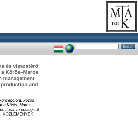
a és visszatérő
t a Körös–Maros
ion management
o-production and
 koncepcióra, közös
lat a Körös–Maros
n iterative ecological
I KÖZLEMÉNYEK,