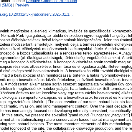
e under License
Creative Commons Attribution
.
d (5MB)
|
Preview
oi.org/10.20332/tvk-jnatconserv.2025.31.1...
yeink megőrzése a jelenlegi klimatikus, inváziós és gazdálkodási környezet
 Nemzeti Park Igazgatóság az utóbbi évtizedben egyre nagyobb hangsúlyt fekt
zott élőhelykezelések belső folyamatainak kidolgozására. Jelen tanulmány
ezelési módszertant ismertetjük, melynek célja a természetvédelmi élőhelyke
mészetközeli élőhelyeink megőrzésének hatékonyabbá tétele. A módszertan l
ncepció, a közös tudásalkotás és a rendszeres terepi egyeztetések. A „nagy
egismerése (pl. ökológiai adottságok, történetiség, vegetációdinamika). A terü
meg a koncepció előkészítése. A koncepció készítése során történik meg az 
koncepció részletes átbeszélése, finomítása és elfogadása zajlik, illetve meg
ő első elvégezhető beavatkozások is. A beavatkozás előtt további ökológiai
, majd a beavatkozás után monitorozással történik a hatás nyomonkövetése. 
ténik meg a beavatkozások közös értékelése, a jövőbeli beavatkozások terve
. A módszertan alkalmazása során szerzett tapasztalataink alapján úgy gond
 értékeink megőrzésének hatékonyságát, ha a fontosabbnak ítélt természetvé
ülönösen értékes terület kezelése vagy egy restaurációs beavatkozás) elkés
, ökológiai szempontú koncepció, és a beavatkozások tervezését és kivitele
repi egyeztetések kísérik. | The conservation of our semi-natural habitats f
ent climatic, invasion, and land management context. Over the past decade, 
te has increasingly focused on developing internally consistent, scientifically
In this study, we present the so-called 'grand round' (Hungarian: „nagyvizit”
aimed at institutionalizing nature conservation based habitat management an
rving semi-natural habitats. The most important elements of this methodology a
odel (concept) of the site, the collaborative knowledge production, and the re