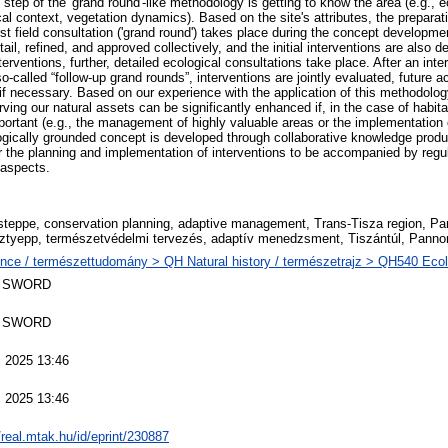
t step of the 'grand round'-like methodology is getting to know the area (e.g., e
ical context, vegetation dynamics). Based on the site's attributes, the prepar
st field consultation ('grand round') takes place during the concept developm
ail, refined, and approved collectively, and the initial interventions are also d
erventions, further, detailed ecological consultations take place. After an inter
o-called “follow-up grand rounds”, interventions are jointly evaluated, future a
if necessary. Based on our experience with the application of this methodolog
rving our natural assets can be significantly enhanced if, in the case of hab
portant (e.g., the management of highly valuable areas or the implementation o
logically grounded concept is developed through collaborative knowledge prod
or the planning and implementation of interventions to be accompanied by regul
 aspects.
 steppe, conservation planning, adaptive management, Trans-Tisza region, Pa
ztyepp, természetvédelmi tervezés, adaptív menedzsment, Tiszántúl, Pannon
nce / természettudomány > QH Natural history / természetrajz > QH540 Ecol
 SWORD
 SWORD
 2025 13:46
 2025 13:46
/real.mtak.hu/id/eprint/230887