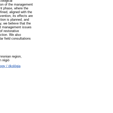
cological
ation of the management
ent phase, where the
efined, aligned with the
vention, its effects are
ction is planned, and
y, we believe that the
itat management issues
f restorative
uction. We also
ar field consultations
nnonian region,
 régió
ogy / ökológia