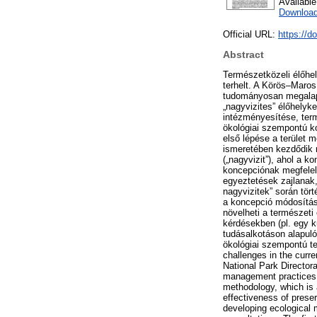
Availabl
Downloa
Official URL:
https://d
Abstract
Természetközeli élőhel
terhelt. A Körös–Maros
tudományosan megalapo
„nagyvizites” élőhelyk
intézményesítése, ter
ökológiai szempontú ko
első lépése a terület m
ismeretében kezdődik 
(„nagyvizit”), ahol a 
koncepciónak megfelel
egyeztetések zajlanak
nagyvizitek” során tör
a koncepció módosítása
növelheti a természeti
kérdésekben (pl. egy k
tudásalkotáson alapuló
ökológiai szempontú te
challenges in the curr
National Park Directora
management practices. 
methodology, which is 
effectiveness of prese
developing ecological m