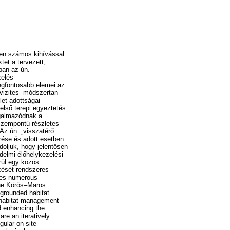
ben számos kihívással
et a tervezett,
ban az ún.
zelés
egfontosabb elemei az
vizites” módszertan
let adottságai
első terepi egyeztetés
fogalmazódnak a
 szempontú részletes
Az ún. „visszatérő
zése és adott esetben
oljuk, hogy jelentősen
delmi élőhelykezelési
zül egy közös
zését rendszeres
aces numerous
the Körös–Maros
 grounded habitat
) habitat management
d enhancing the
re an iteratively
gular on-site