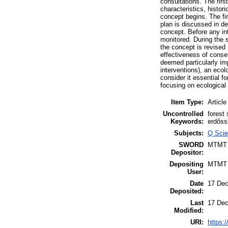
consultations. The firs
characteristics, histor
concept begins. The fir
plan is discussed in det
concept. Before any int
monitored. During the s
the concept is revised 
effectiveness of conse
deemed particularly im
interventions), an eco
consider it essential f
focusing on ecological
Item Type:
Article
Uncontrolled
forest
Keywords:
erdőss
Subjects:
Q Scie
SWORD
MTMT
Depositor:
Depositing
MTMT
User:
Date
17 Dec
Deposited:
Last
17 Dec
Modified:
URI:
https:/