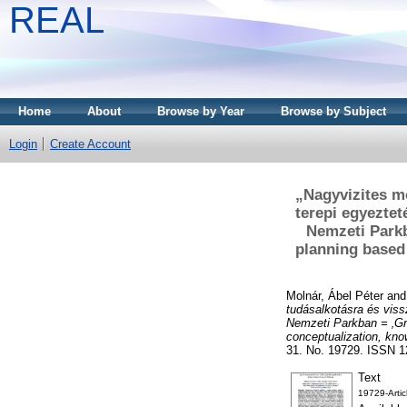
REAL
Home
About
Browse by Year
Browse by Subject
Login
Create Account
„Nagyvizites m
terepi egyezte
Nemzeti Parkb
planning based 
Molnár, Ábel Péter
an
tudásalkotásra és viss
Nemzeti Parkban = ‚Gra
conceptualization, know
31. No. 19729. ISSN 
Text
19729-Arti