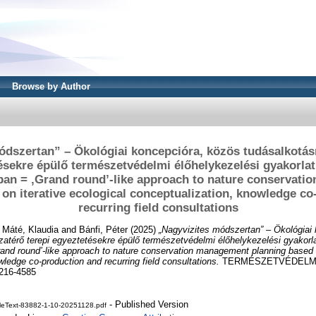
Browse by Author
ódszertan” – Ökológiai koncepcióra, közös tudásalkotásr
tésekre épülő természetvédelmi élőhelykezelési gyakorla
an = ‚Grand round’-like approach to nature conservat
on iterative ecological conceptualization, knowledge c
recurring field consultations
d
Máté, Klaudia
and
Bánfi, Péter
(2025)
„Nagyvizites módszertan” – Ökológiai
zatérő terepi egyeztetésekre épülő természetvédelmi élőhelykezelési gyakor
nd round’-like approach to nature conservation management planning based o
ledge co-production and recurring field consultations.
TERMÉSZETVÉDELM
1216-4585
- Published Version
cleText-83882-1-10-20251128.pdf