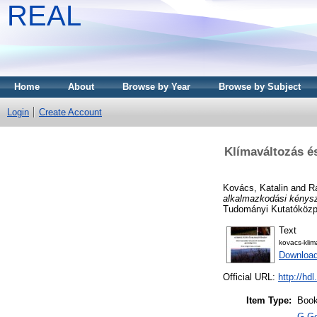
REAL
Home
About
Browse by Year
Browse by Subject
Login
Create Account
Klímaváltozás é
Kovács, Katalin
and
Rá
alkalmazkodási kénysz
Tudományi Kutatóközp
Text
kovacs-klim
Downloa
Official URL:
http://hd
Item Type:
Boo
G Ge