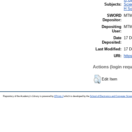
Subjects:
Scie
H So
SWORD
MTM
Depositor:
Depositing
MTM
User:
Date
17 D
Deposited:
Last Modified:
17 D
URI:
http
Actions (login requ
Edit Item
Repository of the Academy's Library is powered by
EPrints 3
which is developed by the
School of Electronics and Computer Scien