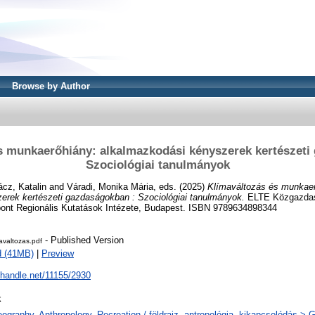
Browse by Author
s munkaerőhiány: alkalmazkodási kényszerek kertészeti
Szociológiai tanulmányok
cz, Katalin
and
Váradi, Monika Mária
, eds. (2025)
Klímaváltozás és munkaer
erek kertészeti gazdaságokban : Szociológiai tanulmányok.
ELTE Közgazdasá
ont Regionális Kutatások Intézete, Budapest. ISBN 9789634898344
- Published Version
avaltozas.pdf
d (41MB)
|
Preview
l.handle.net/11155/2930
k
ography. Anthropology. Recreation / földrajz, antropológia, kikapcsolódás >