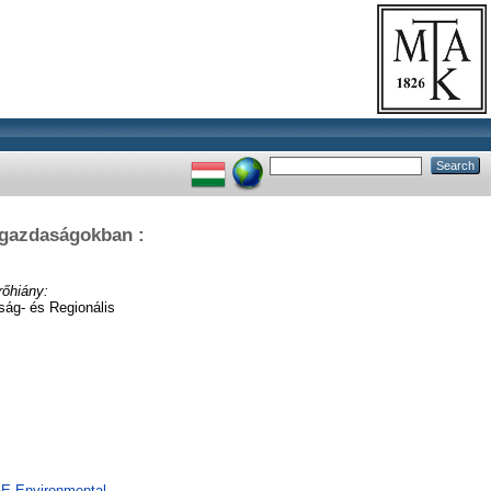
 gazdaságokban :
őhiány:
g- és Regionális
 GE Environmental