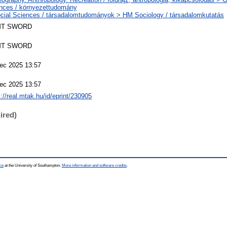
nces / környezettudomány
cial Sciences / társadalomtudományok > HM Sociology / társadalomkutatás
T SWORD
T SWORD
ec 2025 13:57
ec 2025 13:57
s://real.mtak.hu/id/eprint/230905
ired)
ce
at the University of Southampton.
More information and software credits
.