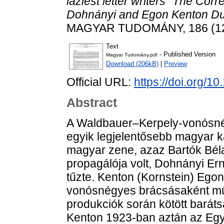
laziest letter writers” The C
Dohnányi and Egon Kenton Dur
MAGYAR TUDOMÁNY, 186 (12).
Text
- Published Version
Magyar Tudomány.pdf
Download (206kB)
|
Preview
Official URL:
https://doi.org/1
Abstract
A Waldbauer–Kerpely-vonósnég
egyik legjelentősebb magyar k
magyar zene, azaz Bartók Bél
propagálója volt, Dohnányi Er
tűzte. Kenton (Kornstein) Egon,
vonósnégyes brácsásaként mű
produkciók során kötött bará
Kenton 1923-ban aztán az Egye