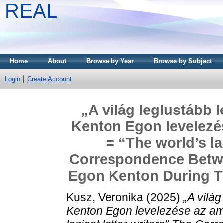
REAL
Home
About
Browse by Year
Browse by Subject
Login
Create Account
„A világ leglustább 
Kenton Egon levelezé
= “The world’s la
Correspondence Betw
Egon Kenton During Th
Kusz, Veronika
(2025)
„A világ
Kenton Egon levelezése az ame