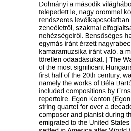
Dohnányi a második világhábo
telepedett le, nagy örömmel kö
rendszeres levélkapcsolatban á
zeneéletről, szakmai elfoglalts
nehézségeiről. Bensőséges ha
egymás iránt érzett nagyrabec
kamaramuzsika iránt való, a m
töretlen odaadásukat. | The W
of the most significant Hunga
first half of the 20th century,
namely the works of Béla Bartó
included compositions by Erns
repertoire. Egon Kenton (Egon 
string quartet for over a deca
composer and pianist during th
emigrated to the United State
settled in America after World