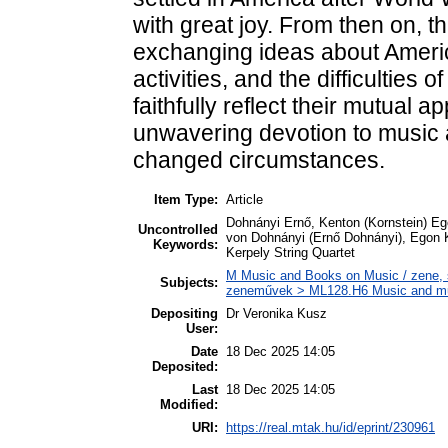
with great joy. From then on, t
exchanging ideas about America
activities, and the difficulties 
faithfully reflect their mutual a
unwavering devotion to music
changed circumstances.
Item Type:
Article
Dohnányi Ernő, Kenton (Kornstein) Eg
Uncontrolled
von Dohnányi (Ernő Dohnányi), Egon K
Keywords:
Kerpely String Quartet
M Music and Books on Music / zene, s
Subjects:
zeneművek > ML128.H6 Music and musi
Depositing
Dr Veronika Kusz
User:
Date
18 Dec 2025 14:05
Deposited:
Last
18 Dec 2025 14:05
Modified:
URI:
https://real.mtak.hu/id/eprint/230961