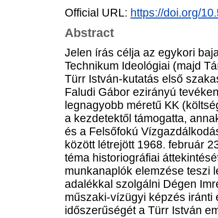
Official URL:
https://doi.org/1
Abstract
Jelen írás célja az egykori ba
Technikum Ideológiai (majd T
Türr István-kutatás első szak
Faludi Gábor ezirányú tevéke
legnagyobb méretű KK (költsé
a kezdetektől támogatta, annak
és a Felsőfokú Vízgazdálkodá
között létrejött 1968. február 2
téma historiográfiai áttekintésé
munkanaplók elemzése teszi leh
adalékkal szolgálni Dégen Imré
műszaki-vízügyi képzés iránti
időszerűségét a Türr István em