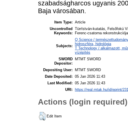
szabadságharcos ugyanis 200 
Baja városában.
Item Type:
Article
Uncontrolled
TürrIstván-kutatás, Felsőfokú 
Keywords:
Ferenc-csatorna rekonstrukciója
Q Science / természettudomány
hidroszféra, hidrológia
Subjects:
T Technology / alkalmazott, mű
vízépítés
SWORD
MTMT SWORD
Depositor:
Depositing User:
MTMT SWORD
Date Deposited:
05 Jan 2026 11:43
Last Modified:
05 Jan 2026 11:43
URI:
https://real.mtak.hu/id/eprint/2
Actions (login required)
Edit Item