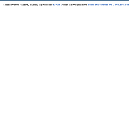
Repository of the Academy's Library is powered by
EPrints 3
which is developed by the
School of Electronics and Computer Scien