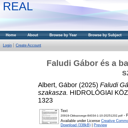
REAL
Home
About
Browse by Year
Browse by Subject
Login
Create Account
Faludi Gábor és a ba
s
Albert, Gábor
(2025)
Faludi Gá
szakasza.
HIDROLÓGIAI KÖZLÖ
1323
Text
- P
20919-Cikkszovege-84034-1-10-20251202.pdf
Available under License
Creative Common
Download (338kB)
|
Preview