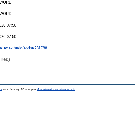
SWORD
SWORD
026 07:50
026 07:50
eal.mtak.hu/id/eprint/231788
ired)
ce
at the University of Southampton.
More information and software credits
.