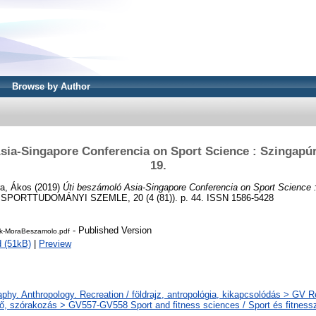
Browse by Author
sia-Singapore Conferencia on Sport Science : Szingapúr, 
19.
a, Ákos
(2019)
Úti beszámoló Asia-Singapore Conferencia on Sport Science :
PORTTUDOMÁNYI SZEMLE, 20 (4 (81)). p. 44. ISSN 1586-5428
- Published Version
k-MoraBeszamolo.pdf
 (51kB)
|
Preview
hy. Anthropology. Recreation / földrajz, antropológia, kikapcsolódás > GV Re
ő, szórakozás > GV557-GV558 Sport and fitness sciences / Sport és fitnes