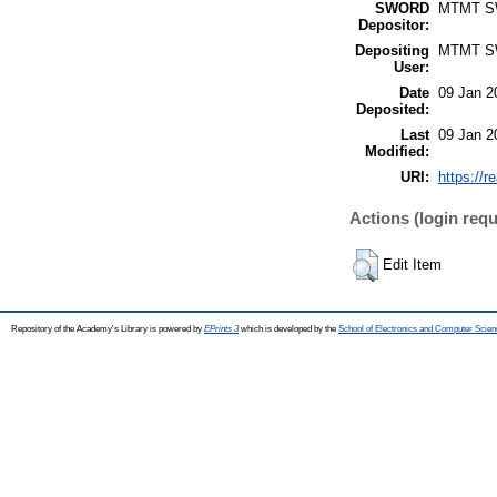
SWORD
MTMT 
Depositor:
Depositing
MTMT 
User:
Date
09 Jan 2
Deposited:
Last
09 Jan 2
Modified:
URI:
https://r
Actions (login requ
Edit Item
Repository of the Academy's Library is powered by
EPrints 3
which is developed by the
School of Electronics and Computer Scien