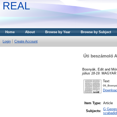
REAL
Home
About
Browse by Year
Browse by Subject
Login
Create Account
Úti beszámoló A
Bosnyák, Edit
and
Mór
július 18-19.
MAGYAR S
Text
09_Bosnya
Download
Item Type:
Article
G Geograp
Subjects:
szabadid