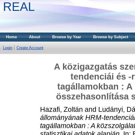
REAL
Home
About
Browse by Year
Browse by Subject
Login
Create Account
A közigazgatás sz
tendenciái és -
tagállamokban : A 
összehasonlítása s
Hazafi, Zoltán
and
Ludányi, Dá
állományának HRM-tendenciái 
tagállamokban : A közszolgála
statisztikai adatok alapján.
In: 