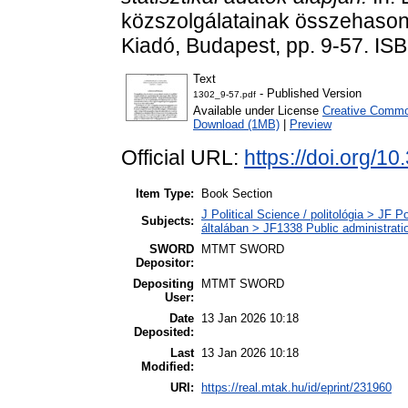
közszolgálatainak összehason
Kiadó, Budapest, pp. 9-57. I
Text
- Published Version
1302_9-57.pdf
Available under License
Creative Common
Download (1MB)
|
Preview
Official URL:
https://doi.org/
Item Type:
Book Section
J Political Science / politológia > JF Po
Subjects:
általában > JF1338 Public administrati
SWORD
MTMT SWORD
Depositor:
Depositing
MTMT SWORD
User:
Date
13 Jan 2026 10:18
Deposited:
Last
13 Jan 2026 10:18
Modified:
URI:
https://real.mtak.hu/id/eprint/231960