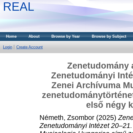
REAL
Home
About
Browse by Year
Browse by Subject
Login
Create Account
Zenetudomány a
Zenetudományi Inté
Zenei Archívuma Mu
zenetudománytörténet
első négy k
Németh, Zsombor
(2025)
Zene
Zenetudományi Intézet 20–21