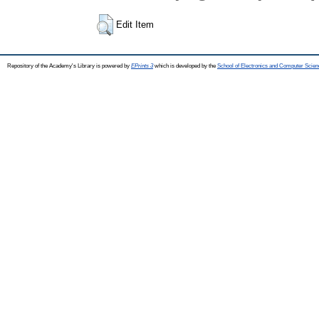
Edit Item
Repository of the Academy's Library is powered by
EPrints 3
which is developed by the
School of Electronics and Computer Scien