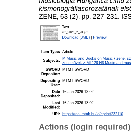
Musicologia Hungarica című z
kismonográfiasorozatának els
ZENE, 63 (2). pp. 227-231. I
Text
mz_2025_2_v3.pdf
Download (3MB)
|
Preview
Item Type:
Article
M Music and Books on Music / zene, szö
Subjects:
zeneművek > ML128.H6 Music and musico
SWORD
MTMT SWORD
Depositor:
Depositing
MTMT SWORD
User:
Date
16 Jan 2026 13:02
Deposited:
Last
16 Jan 2026 13:02
Modified:
URI:
https://real.mtak.hu/id/eprint/232110
Actions (login required)