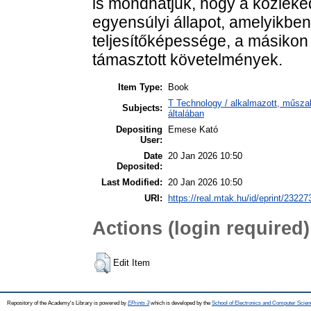
is mondhatjuk, hogy a közleke
egyensúlyi állapot, amelyikben
teljesítőképessége, a másiko
támasztott követelmények.
Item Type:
Book
T Technology / alkalmazott, műsz
Subjects:
általában
Depositing
Emese Kató
User:
Date
20 Jan 2026 10:50
Deposited:
Last Modified:
20 Jan 2026 10:50
URI:
https://real.mtak.hu/id/eprint/23227
Actions (login required)
Edit Item
Repository of the Academy's Library is powered by
EPrints 3
which is developed by the
School of Electronics and Computer Scien