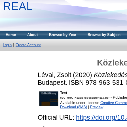
REAL
Home
About
Browse by Year
Browse by Subject
Login
Create Account
Közlek
Lévai, Zsolt
(2020)
Közlekedés
Budapest. ISBN 978-963-531-
Text
- Publishe
670_HHK_Kozelekedesbiztonsag.pdf
Available under License
Creative Common
Download (8MB)
|
Preview
Official URL:
https://doi.org/