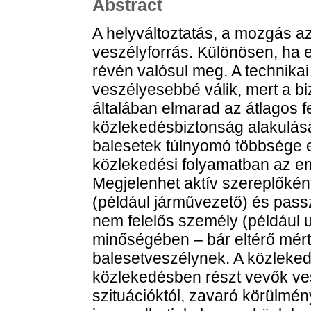
Abstract
A helyváltoztatás, a mozgás 
veszélyforrás. Különösen, ha 
révén valósul meg. A technika
veszélyesebbé válik, mert a bi
általában elmarad az átlagos f
közlekedésbiztonság alakulás
balesetek túlnyomó többsége e
közlekedési folyamatban az e
Megjelenhet aktív szereplőként
(például járművezető) és passz
nem felelős személy (például 
minőségében – bár eltérő mért
balesetveszélynek. A közleked
közlekedésben részt vevők ves
szituációktól, zavaró körülmé