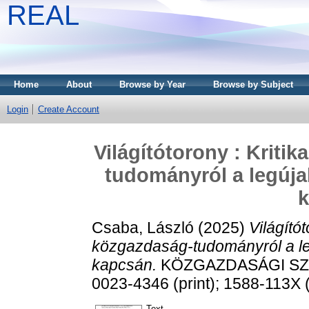
REAL
Home
About
Browse by Year
Browse by Subject
Login
Create Account
Világítótorony : Kriti
tudományról a legúja
Csaba, László
(2025)
Világítót
közgazdaság-tudományról a le
kapcsán.
KÖZGAZDASÁGI SZEML
0023-4346 (print); 1588-113X (
Text