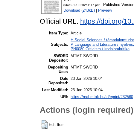
- Published Versio
83469-1-10-20251117.pdf
Download (243kB)
|
Preview
Official URL:
https://doi.org/
Item Type:
Article
H Social Sciences / társadalomtu
Subjects:
P Language and Literature / nyelvész
PN0080 Criticism / irodalomkritika
SWORD
MTMT SWORD
Depositor:
Depositing
MTMT SWORD
User:
Date
23 Jan 2026 10:04
Deposited:
Last Modified:
23 Jan 2026 10:04
URI:
https://real.mtak.hu/id/eprint/232560
Actions (login required)
Edit Item