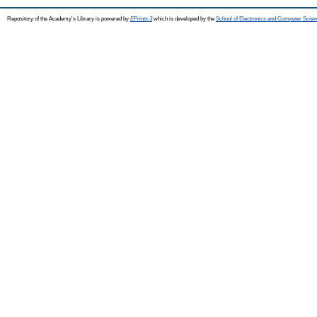
Repository of the Academy's Library is powered by
EPrints 3
which is developed by the
School of Electronics and Computer Scien