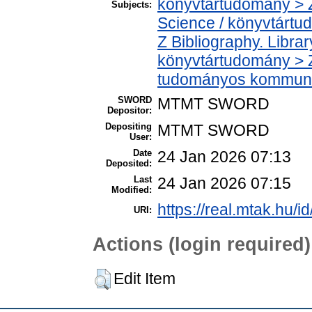
könyvtártudomány > Z
Subjects:
Science / könyvtárt
Z Bibliography. Libra
könyvtártudomány > 
tudományos kommuni
SWORD
MTMT SWORD
Depositor:
Depositing
MTMT SWORD
User:
Date
24 Jan 2026 07:13
Deposited:
Last
24 Jan 2026 07:15
Modified:
https://real.mtak.hu/i
URI:
Actions (login required)
Edit Item