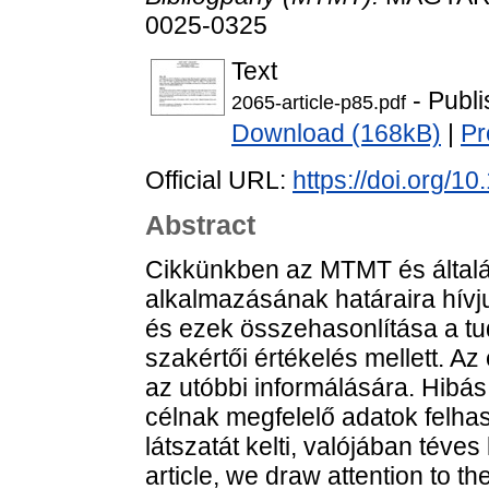
0025-0325
Text
- Publi
2065-article-p85.pdf
Download (168kB)
|
Pr
Official URL:
https://doi.org/1
Abstract
Cikkünkben az MTMT és által
alkalmazásának határaira hívju
és ezek összehasonlítása a tu
szakértői értékelés mellett. A
az utóbbi informálására. Hibá
célnak megfelelő adatok felhas
látszatát kelti, valójában téve
article, we draw attention to t