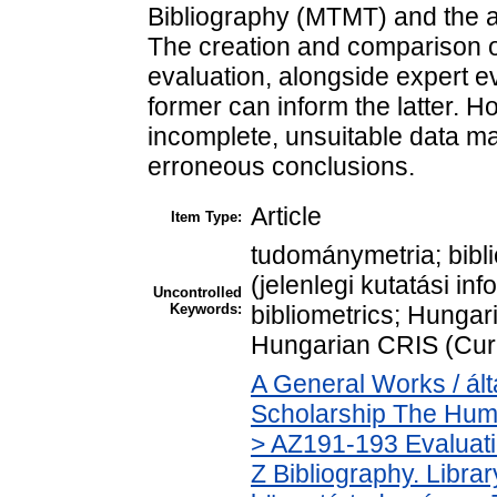
Bibliography (MTMT) and the ap
The creation and comparison of
evaluation, alongside expert e
former can inform the latter. H
incomplete, unsuitable data may
erroneous conclusions.
Article
Item Type:
tudománymetria; bib
(jelenlegi kutatási in
Uncontrolled
Keywords:
bibliometrics; Hunga
Hungarian CRIS (Cur
A General Works / ál
Scholarship The Huma
> AZ191-193 Evaluati
Z Bibliography. Libra