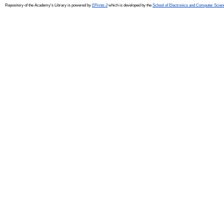
Repository of the Academy's Library is powered by
EPrints 3
which is developed by the
School of Electronics and Computer Scien