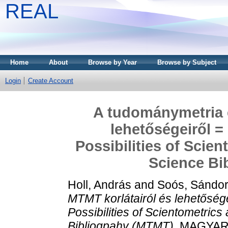
REAL
Home
About
Browse by Year
Browse by Subject
Login
Create Account
A tudománymetria é
lehetőségeiről =
Possibilities of Scie
Science Bi
Holl, András
and
Soós, Sándo
MTMT korlátairól és lehetősége
Possibilities of Scientometric
Bibliogpahy (MTMT).
MAGYAR T