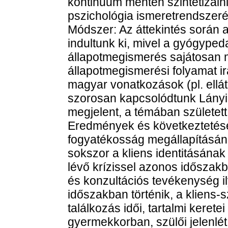
kontinuum mentén szintetizál
pszichológia ismeretrendszer
Módszer: Az áttekintés során 
indultunk ki, mivel a gyógyped
állapotmegismerés sajátosan m
állapotmegismerési folyamat i
magyar vonatkozások (pl. ellát
szorosan kapcsolódtunk Lány
megjelent, a témában született
Eredmények és következtetések
fogyatékosság megállapításán
sokszor a kliens identitásának
lévő krízissel azonos időszak
és konzultációs tevékenység i
időszakban történik, a kliens
találkozás idői, tartalmi keret
gyermekkorban, szülői jelenlét