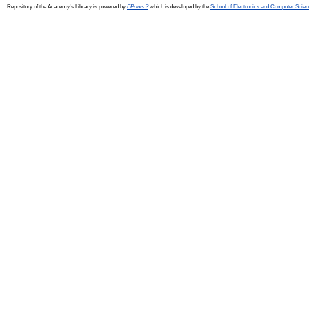
Repository of the Academy's Library is powered by
EPrints 3
which is developed by the
School of Electronics and Computer Scien