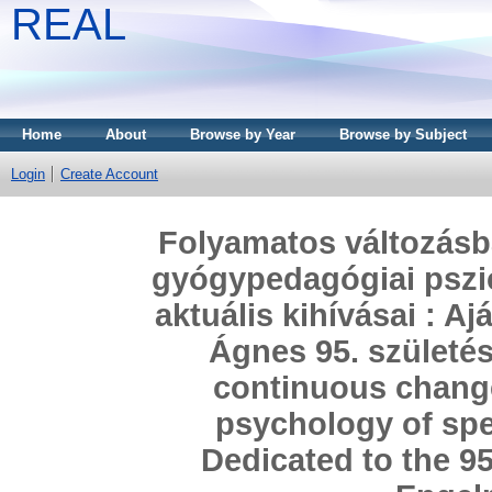
REAL
Home
About
Browse by Year
Browse by Subject
Login
Create Account
Folyamatos változásb
gyógypedagógiai pszi
aktuális kihívásai : A
Ágnes 95. születé
continuous change
psychology of spe
Dedicated to the 95