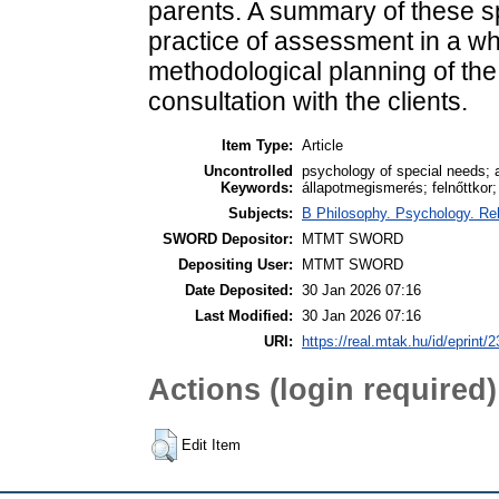
parents. A summary of these spe
practice of assessment in a who
methodological planning of th
consultation with the clients.
Item Type:
Article
Uncontrolled
psychology of special needs; 
Keywords:
állapotmegismerés; felnőttkor;
Subjects:
B Philosophy. Psychology. Reli
SWORD Depositor:
MTMT SWORD
Depositing User:
MTMT SWORD
Date Deposited:
30 Jan 2026 07:16
Last Modified:
30 Jan 2026 07:16
URI:
https://real.mtak.hu/id/eprint/
Actions (login required)
Edit Item