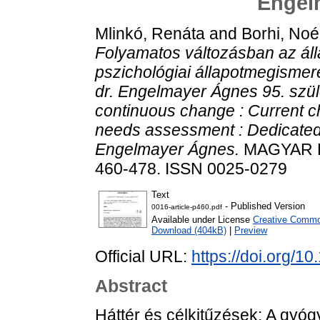
Engel
Mlinkó, Renáta
and
Borhi, No
Folyamatos változásban az ál
pszichológiai állapotmegismeré
dr. Engelmayer Ágnes 95. szü
continuous change : Current c
needs assessment : Dedicated t
Engelmayer Ágnes.
MAGYAR PS
460-478. ISSN 0025-0279
Text
- Published Version
0016-article-p460.pdf
Available under License
Creative Common
Download (404kB)
|
Preview
Official URL:
https://doi.org/
Abstract
Háttér és célkitűzések: A gyó