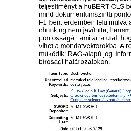
teljesítményt a huBERT CLS be
mind dokumentumszintű pontos
F1-ben, érdemben felülmúlva 
chunking nem javította, hanem
pontosságát, ami arra utal, ho
vihet a mondatvektorokba. A r
működik: RAG-alapú jogi info
bírósági határozatokon.
Item Type:
Book Section
Uncontrolled
rhetorical role labeling, retorikai
Keywords:
osztályozás
K Law / jog > K Law (General) / jo
Subjects:
Q Science / természettudomány > 
Computer science / számítástechn
SWORD
MTMT SWORD
Depositor:
Depositing
MTMT SWORD
User:
Date
02 Feb 2026 07:29