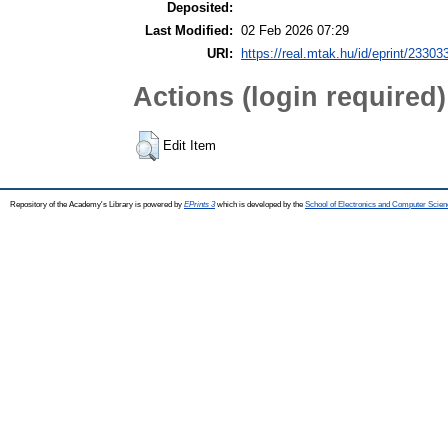
Deposited:
Last Modified:
02 Feb 2026 07:29
URI:
https://real.mtak.hu/id/eprint/23303
Actions (login required)
Edit Item
Repository of the Academy's Library is powered by
EPrints 3
which is developed by the
School of Electronics and Computer Scien