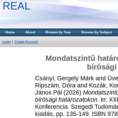
REAL
Home
About
Browse by Year
Browse by Subject
Login
Create Account
Mondatszintű határ
bírósági
Csányi, Gergely Márk
and
Üve
Ripszám, Dóra
and
Kozák, Kor
János Pál
(2026)
Mondatszint
bírósági határozatokon.
In: XX
Konferencia. Szegedi Tudomány
kiadás, pp. 135-149. ISBN 9