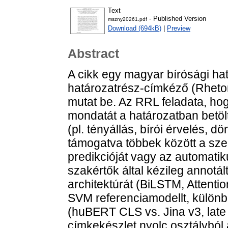
Text
- Published Version
mszny20261.pdf
Download (694kB)
|
Preview
Abstract
A cikk egy magyar bírósági h
határozatrész-címkéző (Rhetor
mutat be. Az RRL feladata, ho
mondatát a határozatban betölt
(pl. tényállás, bírói érvelés, dö
támogatva többek között a sze
predikcióját vagy az automati
szakértők által kézileg annotá
architektúrát (BiLSTM, Attenti
SVM referenciamodellt, különb
(huBERT CLS vs. Jina v3, late 
címkekészlet nyolc osztályból 