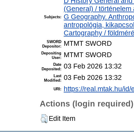
D History General and 
(General) / történelem 
G Geography. Anthropol
Subjects:
antropológia, kikapcs
Cartography / földméré
SWORD
MTMT SWORD
Depositor:
Depositing
MTMT SWORD
User:
Date
03 Feb 2026 13:32
Deposited:
Last
03 Feb 2026 13:32
Modified:
https://real.mtak.hu/id
URI:
Actions (login required)
Edit Item