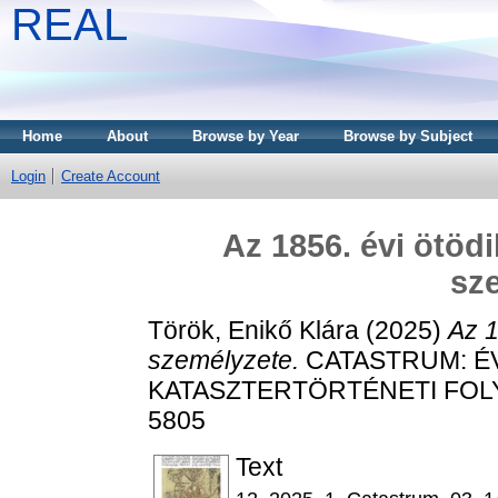
REAL
Home
About
Browse by Year
Browse by Subject
Login
Create Account
Az 1856. évi ötöd
sz
Török, Enikő Klára
(2025)
Az 1
személyzete.
CATASTRUM: 
KATASZTERTÖRTÉNETI FOLYÓIR
5805
Text