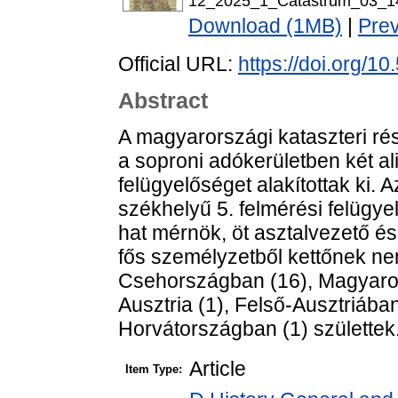
12_2025_1_Catastrum_03_14
Download (1MB)
|
Pre
Official URL:
https://doi.org/1
Abstract
A magyarországi kataszteri ré
a soproni adókerületben két al
felügyelőséget alakítottak ki. 
székhelyű 5. felmérési felügy
hat mérnök, öt asztalvezető é
fős személyzetből kettőnek nem
Csehországban (16), Magyarors
Ausztria (1), Felső-Ausztriában
Horvátországban (1) születtek
Article
Item Type: