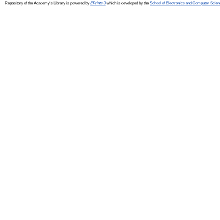
Repository of the Academy's Library is powered by
EPrints 3
which is developed by the
School of Electronics and Computer Scien