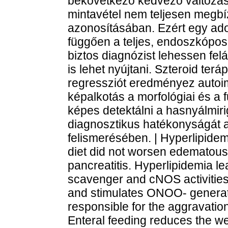
bekövetkező kedvező változáso
mintavétel nem teljesen megbíz
azonosításában. Ezért egy adott
függően a teljes, endoszkópos 
biztos diagnózist lehessen felál
is lehet nyújtani. Szteroid teráp
regressziót eredményez autoi
képalkotás a morfológiai és a 
képes detektálni a hasnyálmir
diagnosztikus hatékonyságát a 
felismerésében. | Hyperlipidem
diet did not worsen edematous
pancreatitis. Hyperlipidemia 
scavenger and cNOS activities
and stimulates ONOO- generat
responsible for the aggravation
Enteral feeding reduces the weig