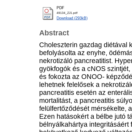
PDF
49134_ZJ1.pdf
Download (293kB)
Abstract
Choleszterin gazdag diétával k
befolyásolta az enyhe, ödémás 
nekrotizáló pancreatitist. Hyp
gyökfogók és a cNOS szintjét, 
és fokozta az ONOO- képződés
lehetnek felelősek a nekrotizá
pancreatitis esetén az enteráli
mortalitást, a pancreatitis súl
felülfertőződését mérsékelte, 
Ezen hatásokért a bélbe jutó t
bélnyálkahártya integritásáért