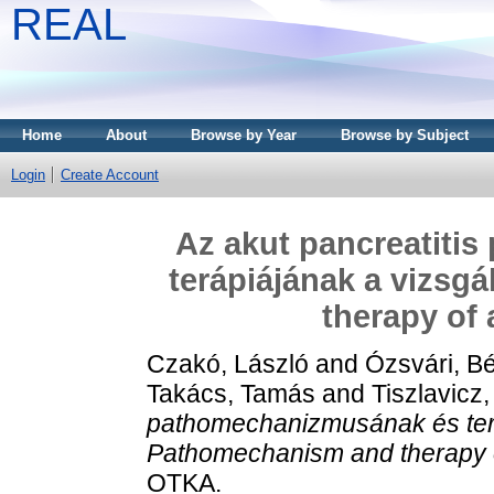
REAL
Home
About
Browse by Year
Browse by Subject
Login
Create Account
Az akut pancreatiti
terápiájának a vizsg
therapy of 
Czakó, László
and
Ózsvári, Bé
Takács, Tamás
and
Tiszlavicz,
pathomechanizmusának és terá
Pathomechanism and therapy of
OTKA.