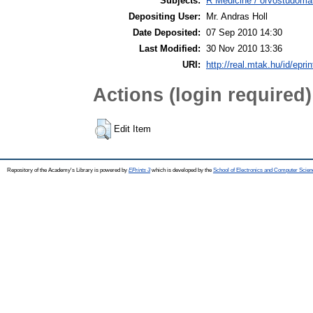
Subjects:
R Medicine / orvostudomá
Depositing User:
Mr. Andras Holl
Date Deposited:
07 Sep 2010 14:30
Last Modified:
30 Nov 2010 13:36
URI:
http://real.mtak.hu/id/epri
Actions (login required)
Edit Item
Repository of the Academy's Library is powered by
EPrints 3
which is developed by the
School of Electronics and Computer Scien