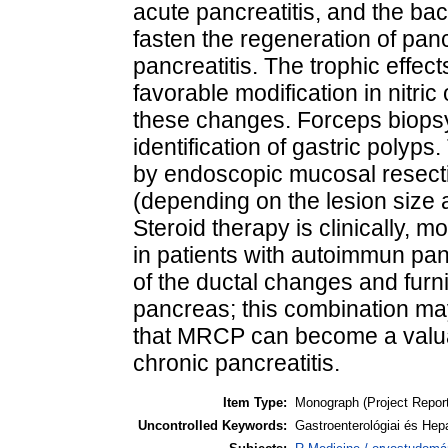
acute pancreatitis, and the bac
fasten the regeneration of pan
pancreatitis. The trophic effect
favorable modification in nitri
these changes. Forceps biopsy is
identification of gastric polyps
by endoscopic mucosal resectio
(depending on the lesion size a
Steroid therapy is clinically, m
in patients with autoimmun pan
of the ductal changes and furn
pancreas; this combination ma
that MRCP can become a valua
chronic pancreatitis.
Item Type:
Monograph (Project Report
Uncontrolled Keywords:
Gastroenterológiai és Hep