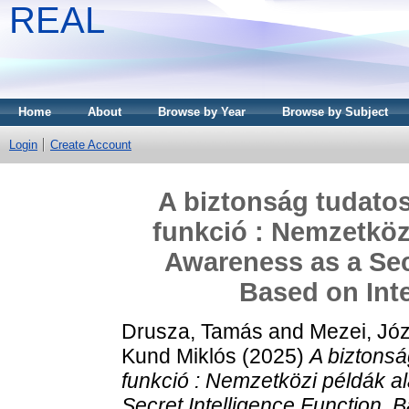
REAL
Home
About
Browse by Year
Browse by Subject
Login
Create Account
A biztonság tudatos
funkció : Nemzetközi
Awareness as a Secr
Based on Int
Drusza, Tamás
and
Mezei, Jó
Kund Miklós
(2025)
A biztonsá
funkció : Nemzetközi példák a
Secret Intelligence Function, 