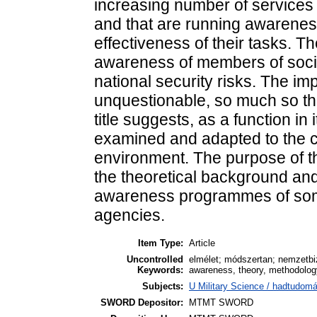
increasing number of services 
and that are running awarene
effectiveness of their tasks. Th
awareness of members of socie
national security risks. The impo
unquestionable, so much so tha
title suggests, as a function i
examined and adapted to the c
environment. The purpose of th
the theoretical background and 
awareness programmes of som
agencies.
Item Type:
Article
Uncontrolled
elmélet; módszertan; nemzetbiz
Keywords:
awareness, theory, methodolog
Subjects:
U Military Science / hadtudomá
SWORD Depositor:
MTMT SWORD