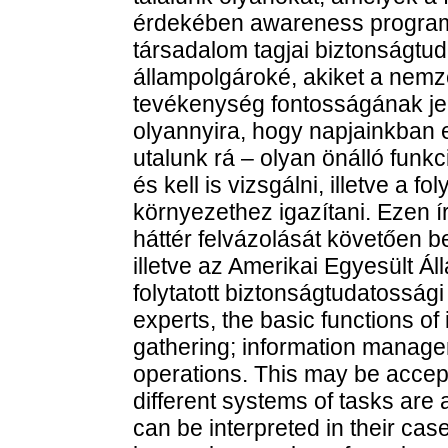
érdekében awareness programo
társadalom tagjai biztonságt
állampolgároké, akiket a nemz
tevékenység fontosságának je
olyannyira, hogy napjainkban 
utalunk rá – olyan önálló funk
és kell is vizsgálni, illetve a
környezethez igazítani. Ezen ír
háttér felvázolását követően b
illetve az Amerikai Egyesült Ál
folytatott biztonságtudatosság
experts, the basic functions of 
gathering; information managem
operations. This may be accept
different systems of tasks are a
can be interpreted in their case