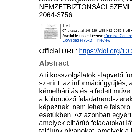
NEMZETBIZTONSÁGI SZEMLE (O
2064-3756
Text
-
07_drusza-et.al_108-126_WEB-NSZ_2025_3.pdf
Available under License
Creative Common
Download (475kB)
|
Preview
Official URL:
https://doi.org/1
Abstract
A titkosszolgálatok alapvető f
szerint: az információgyűjtés,
kémelhárítás és a fedett művele
a különböző feladatrendszerekke
képeznek, nem lehet e felsoro
esetükben. Az azonban egyérte
amelyek elhárító feladatokat 
találunk olyanokat, amelyek a