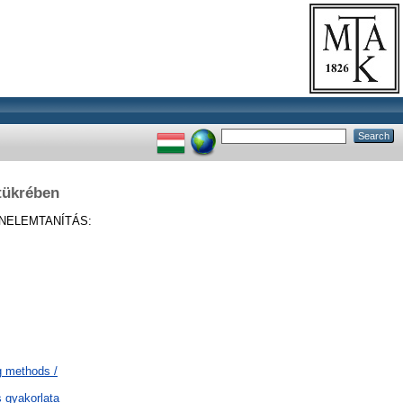
 tükrében
NELEMTANÍTÁS:
g methods /
s gyakorlata