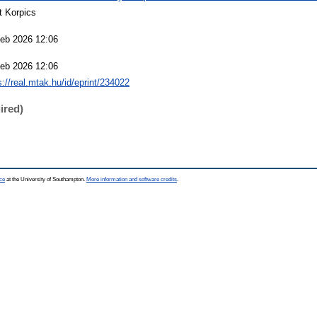
t Korpics
eb 2026 12:06
eb 2026 12:06
s://real.mtak.hu/id/eprint/234022
ired)
ce
at the University of Southampton.
More information and software credits
.