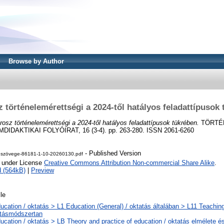
Browse by Author
 történelemérettségi a 2024-től hatályos feladattípusok
rosz történelemérettségi a 2024-től hatályos feladattípusok tükrében.
TÖRTÉ
DAKTIKAI FOLYÓIRAT, 16 (3-4). pp. 263-280. ISSN 2061-6260
- Published Version
 szövege-86181-1-10-20260130.pdf
e under License
Creative Commons Attribution Non-commercial Share Alike
.
 (564kB)
|
Preview
cle
ucation / oktatás > L1 Education (General) / oktatás általában > L11 Teachin
atásmódszertan
ucation / oktatás > LB Theory and practice of education / oktatás elmélete é