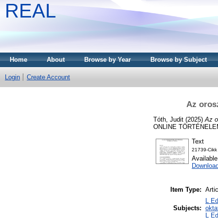
REAL
Home
About
Browse by Year
Browse by Subject
Login
Create Account
Az orosz
Tóth, Judit
(2025)
Az o
ONLINE TÖRTÉNELEMDI
Text
21739-Cikk
Availabl
Download
Item Type:
Arti
L Ed
Subjects:
okt
L Ed