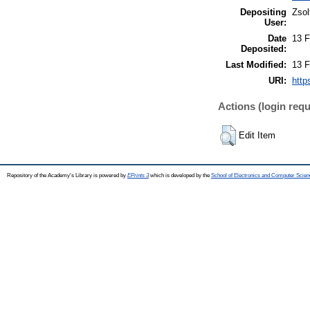
Depositing
Zsol
User:
Date
13 F
Deposited:
Last Modified:
13 F
URI:
http
Actions (login requ
Edit Item
Repository of the Academy's Library is powered by
EPrints 3
which is developed by the
School of Electronics and Computer Scien