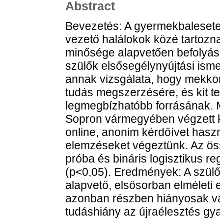
Abstract
Bevezetés: A gyermekbalesetek
vezető halálokok közé tartoznak
minősége alapvetően befolyásol
szülők elsősegélynyújtási isme
annak vizsgálata, hogy mekkor
tudás megszerzésére, és kit te
legmegbízhatóbb forrásának. 
Sopron vármegyében végzett k
online, anonim kérdőívet haszná
elemzéseket végeztünk. Az öss
próba és bináris logisztikus r
(p<0,05). Eredmények: A szül
alapvető, elsősorban elméleti 
azonban részben hiányosak va
tudáshiány az újraélesztés gyak