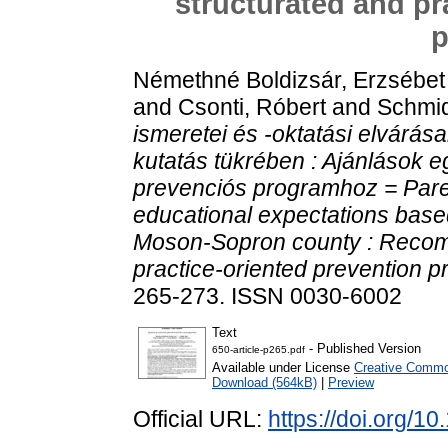
structurated and pr
p
Némethné Boldizsár, Erzsébet
and
Csonti, Róbert
and
Schmid
ismeretei és -oktatási elvárá
kutatás tükrében : Ajánlások eg
prevenciós programhoz = Paren
educational expectations base
Moson-Sopron county : Recomm
practice-oriented prevention p
265-273. ISSN 0030-6002
Text
- Published Version
650-article-p265.pdf
Available under License
Creative Common
Download (564kB)
|
Preview
Official URL:
https://doi.org/