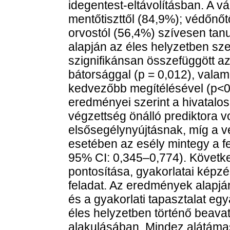
idegentest-eltávolításban. A 
mentőtiszttől (84,9%); védőnőt
orvostól (56,4%) szívesen tan
alapján az éles helyzetben sze
szignifikánsan összefüggött a
bátorsággal (p = 0,012), valam
kedvezőbb megítélésével (p<0,0
eredményei szerint a hivatalos
végzettség önálló prediktora v
elsősegélynyújtásnak, míg a 
esetében az esély mintegy a fe
95% CI: 0,345–0,774). Követke
pontosítása, gyakorlatai képzé
feladat. Az eredmények alapjá
és a gyakorlati tapasztalat eg
éles helyzetben történő beava
alakulásában. Mindez alátámaszt