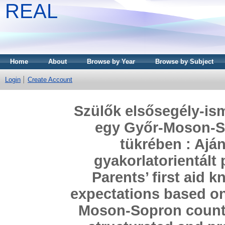
REAL
Home
About
Browse by Year
Browse by Subject
Login
Create Account
Szülők elsősegély-ism
egy Győr-Moson-S
tükrében : Aján
gyakorlatorientált
Parents’ first aid
expectations based on
Moson-Sopron count