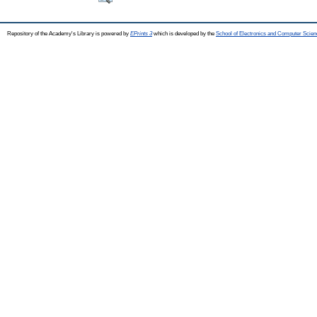
Repository of the Academy's Library is powered by
EPrints 3
which is developed by the
School of Electronics and Computer Scien