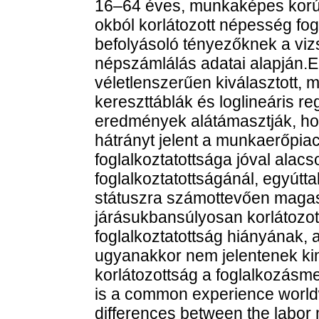
16–64 éves, munkaképes korú
okból korlátozott népesség fog
befolyásoló tényezőknek a vizs
népszámlálás adatai alapján.
véletlenszerűen kiválasztott, 
kereszttáblák és loglineáris r
eredmények alátámasztják, hog
hátrányt jelent a munkaerőpiac
foglalkoztatottsága jóval ala
foglalkoztatottságánál, egyúttal
státuszra számottevően magasa
járásukbansúlyosan korlátozott
foglalkoztatottság hiányának, 
ugyanakkor nem jelentenek kim
korlátozottság a foglalkozásmeg
is a common experience worldwi
differences between the labor 