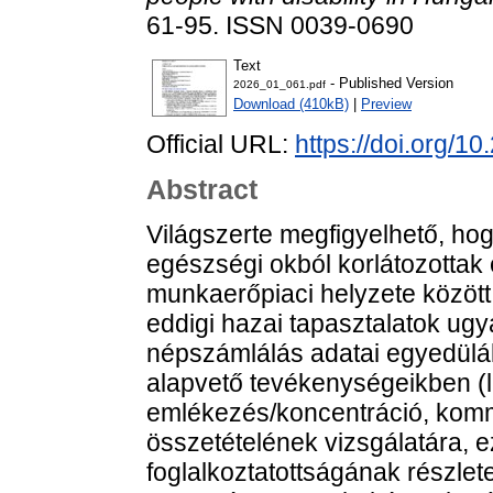
61-95. ISSN 0039-0690
Text
- Published Version
2026_01_061.pdf
Download (410kB)
|
Preview
Official URL:
https://doi.org/1
Abstract
Világszerte megfigyelhető, hog
egészségi okból korlátozottak
munkaerőpiaci helyzete közöt
eddigi hazai tapasztalatok ug
népszámlálás adatai egyedülá
alapvető tevékenységeikben (lát
emlékezés/koncentráció, komm
összetételének vizsgálatára, e
foglalkoztatottságának részl