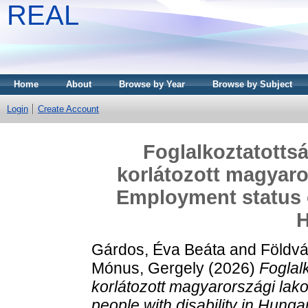
REAL
Home
About
Browse by Year
Browse by Subject
Login
Create Account
Foglalkoztatottsá
korlátozott magyaro
Employment status o
H
Gárdos, Éva Beáta
and
Földvá
Mónus, Gergely
(2026)
Foglal
korlátozott magyarországi lak
people with disability in Hunga