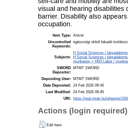
self-care and mobility are mos
visual and hearing disabilities 
barrier. Disability also appears
occupation.
Item Type:
Article
Uncontrolled
egészségi okból fakadó korlátozot
Keywords:
H Social Sciences / társadalomtu
Subjects:
H Social Sciences / társadalomtu
munkaügy > HD3 Labor / munka
SWORD
MTMT SWORD
Depositor:
Depositing User:
MTMT SWORD
Date Deposited:
24 Feb 2026 09:45
Last Modified:
24 Feb 2026 09:45
URI:
https://real.mtak.hu/id/eprint/23
Actions (login required)
Edit Item