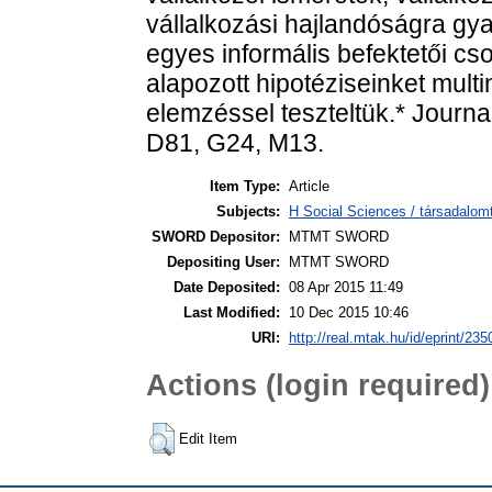
vállalkozási hajlandóságra gya
egyes informális befektetői c
alapozott hipotéziseinket multi
elemzéssel teszteltük.* Journa
D81, G24, M13.
Item Type:
Article
Subjects:
H Social Sciences / társadal
SWORD Depositor:
MTMT SWORD
Depositing User:
MTMT SWORD
Date Deposited:
08 Apr 2015 11:49
Last Modified:
10 Dec 2015 10:46
URI:
http://real.mtak.hu/id/eprint/235
Actions (login required)
Edit Item