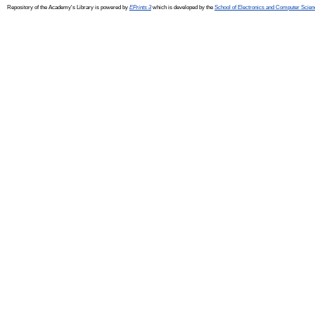
Repository of the Academy's Library is powered by
EPrints 3
which is developed by the
School of Electronics and Computer Scien