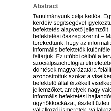
Abstract
Tanulmányunk célja kettős. Egy
kérdőív segítségével igyekezt
befektetés alapvető jellemzőit 
befektetési összeg szerint – 
törekedtünk, hogy az informáli
informális befektetők különféle
feltárjuk. Ez utóbbi célból a te
szociálpszichológiai elméletébő
döntések magyarázatára felállí
azonosítottuk azokat a viselked
befektető által érzékelt viselk
jellemzőket, amelyek nagy val
informális befektetési hajland
ügynökkockázat, észlelt üzleti
vállalkozói ismeretek, vállalkoz