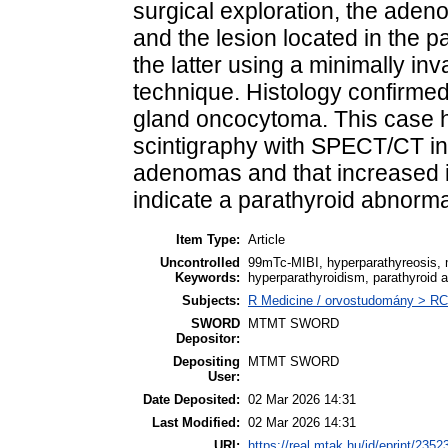
surgical exploration, the adeno
and the lesion located in the
the latter using a minimally i
technique. Histology confirme
gland oncocytoma. This case hi
scintigraphy with SPECT/CT in 
adenomas and that increased 
indicate a parathyroid abnormal
Item Type:
Article
Uncontrolled
99mTc-MIBI, hyperparathyreosis,
Keywords:
hyperparathyroidism, parathyroid
Subjects:
R Medicine / orvostudomány > RC 
SWORD
MTMT SWORD
Depositor:
Depositing
MTMT SWORD
User:
Date Deposited:
02 Mar 2026 14:31
Last Modified:
02 Mar 2026 14:31
URI:
https://real.mtak.hu/id/eprint/2352