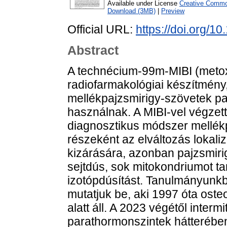
Available under License
Creative Common
Download (3MB)
|
Preview
Official URL:
https://doi.org/
Abstract
A technécium-99m-MIBI (metoxi-
radiofarmakológiai készítmény, 
mellékpajzsmirigy-szövetek pa
használnak. A MIBI-vel végzett
diagnosztikus módszer mellék
részeként az elváltozás lokal
kizárására, azonban pajzsmir
sejtdús, sok mitokondriumot t
izotópdúsítást. Tanulmányunk
mutatjuk be, aki 1997 óta oste
alatt áll. A 2023 végétől inter
parathormonszintek hátterében