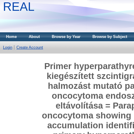
REAL
Home
About
Browse by Year
Browse by Subject
Login
Create Account
Primer hyperparathyr
kiegészített szcintig
halmozást mutató pa
oncocytoma endoszk
eltávolítása = Par
oncocytoma showing i
accumulation identif