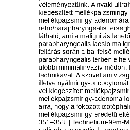
véleményeztünk. A nyaki ultra
kiegészített mellékpajzsmirigy-
mellékpajzsmirigy-adenomára uta
retro/parapharyngealis térségb
látható, ami a malignitás lehet
parapharyngealis laesio malign
feltárás során a bal felső mel
parapharyngealis térben elhely
utóbbi minimálinvazív módon, 
technikával. A szövettani vizs
illetve nyálmirigy-oncocytomát
vel kiegészített mellékpajzsmir
mellékpajzsmirigy-adenoma lok
arra, hogy a fokozott izotóp
mellékpajzsmirigy-eredetű eltér
351–358. | Technetium-99m-MIBI
radiopharmaceutical agent used