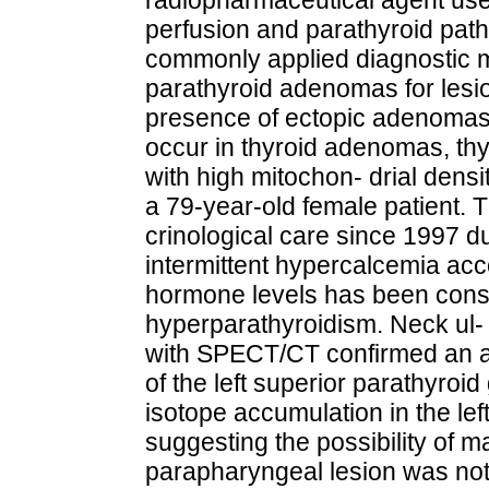
perfusion and parathyroid path
commonly applied diagnostic 
parathyroid adenomas for lesio
presence of ectopic adenomas
occur in thyroid adenomas, thy
with high mitochon- drial densi
a 79-year-old female patient. 
crinological care since 1997 d
intermittent hypercalcemia ac
hormone levels has been consis
hyperparathyroidism. Neck ul-
with SPECT/CT confirmed an a
of the left superior parathyroi
isotope accumulation in the lef
suggesting the possibility of 
parapharyngeal lesion was not