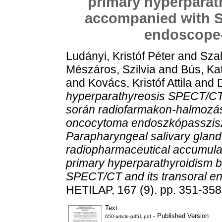
primary hyperparat
accompanied with S
endoscope-
Ludányi, Kristóf Péter
and
Szal
Mészáros, Szilvia
and
Bús, Kat
and
Kovács, Kristóf Attila
and
hyperparathyreosis SPECT/CT vi
során radiofarmakon-halmozás
oncocytoma endoszkópasszisztá
Parapharyngeal salivary glan
radiopharmaceutical accumulati
primary hyperparathyroidism b
SPECT/CT and its transoral e
HETILAP, 167 (9). pp. 351-35
Text
- Published Version
650-article-p351.pdf