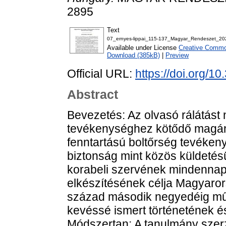
2895
Text
07_ernyes-lippai_115-137_Magyar_Rendeszet_20
Available under License
Creative Common
Download (385kB)
|
Preview
Official URL:
https://doi.org/1
Abstract
Bevezetés: Az olvasó rálátást
tevékenységhez kötődő magán
fenntartású boltőrség tevéken
biztonság mint közös küldetés
korabeli szervének mindennapj
elkészítésének célja Magyaror
század második negyedéig műk
kevéssé ismert történetének 
Módszertan: A tanulmány szerz