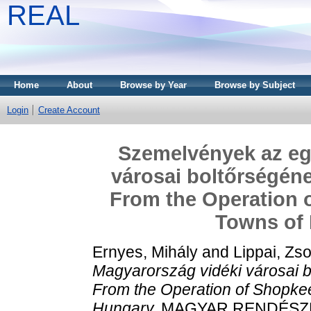
REAL
Home
About
Browse by Year
Browse by Subject
Login
Create Account
Szemelvények az eg
városai boltőrségén
From the Operation o
Towns of
Ernyes, Mihály
and
Lippai, Zso
Magyarország vidéki városai 
From the Operation of Shopkee
Hungary.
MAGYAR RENDÉSZET, 