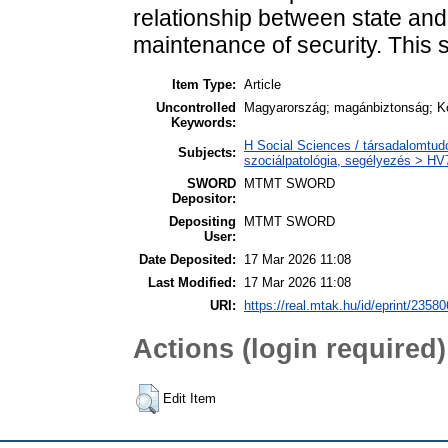
relationship between state and
maintenance of security. This st
Item Type:
Article
Uncontrolled
Magyarország; magánbiztonság; Köz
Keywords:
H Social Sciences / társadalomtud
Subjects:
szociálpatológia, segélyezés > HV
SWORD
MTMT SWORD
Depositor:
Depositing
MTMT SWORD
User:
Date Deposited:
17 Mar 2026 11:08
Last Modified:
17 Mar 2026 11:08
URI:
https://real.mtak.hu/id/eprint/23580
Actions (login required)
Edit Item