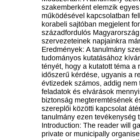
szakemberként elemzik egyes
működésével kapcsolatban felle
korabeli sajtóban megjelent fo
századfordulós Magyarország
szervezeteinek napjainkra má
Eredmények: A tanulmány szer
tudományos kutatásához kíván
tényét, hogy a kutatott téma 
időszerű kérdése, ugyanis a 
évtizedek számos, addig nem t
feladatok és elvárások mennyi
biztonság megteremtésének és
szereplői közötti kapcsolat áté
tanulmány ezen tevékenység t
Introduction: The reader will gai
private or municipally organi