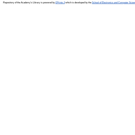
Repository of the Academy's Library is powered by
EPrints 3
which is developed by the
School of Electronics and Computer Scien