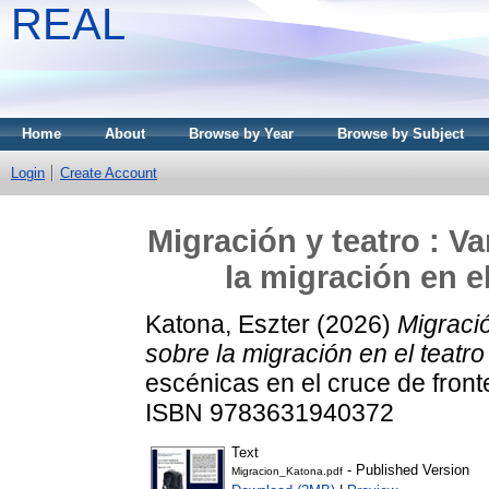
REAL
Home
About
Browse by Year
Browse by Subject
Login
Create Account
Migración y teatro : V
la migración en e
Katona, Eszter
(2026)
Migració
sobre la migración en el teatr
escénicas en el cruce de front
ISBN 9783631940372
Text
- Published Version
Migracion_Katona.pdf