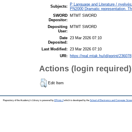
P Language and Literature / nyelvész
Subjects:
PN2000 Dramatic representation. T
SWORD
MTMT SWORD
Depositor:
Depositing
MTMT SWORD
User:
Date
23 Mar 2026 07:10
Deposited:
Last Modified:
23 Mar 2026 07:10
URI:
https://real.mtak.hu/id/eprint/236078
Actions (login required)
Edit Item
Repository of the Academy's Library is powered by
EPrints 3
which is developed by the
School of Electronics and Computer Scien