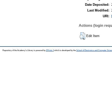
Date Deposited:
Last Modified:
URI:
Actions (login requ
Edit Item
Repository of the Academy's Library is powered by
EPrints 3
which is developed by the
School of Electronics and Computer Scien