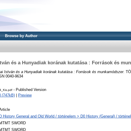
Browse by Author
stván és a Hunyadiak korának kutatása : Források és m
nai István és a Hunyadiak korának kutatása : Források és munkamódszer.
TÖ
ISSN 0040-9634
- Published Version
_Kis.pdf
 (747kB)
|
Preview
Article
D History General and Old World / történelem > D0 History (General) / történe
MTMT SWORD
MTMT SWORD