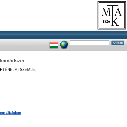
unkamódszer
RTÉNELMI SZEMLE,
lem általában