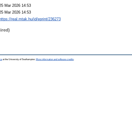
25 Mar 2026 14:53
25 Mar 2026 14:53
https://real.mtak.hu/id/eprint/236273
ired)
ce
at the University of Southampton.
More information and software credits
.