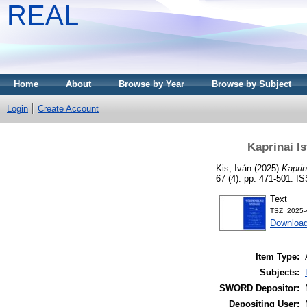
REAL
Home
About
Browse by Year
Browse by Subject
Login
Create Account
Kaprinai I
Kis, Iván
(2025)
Kapri
67 (4). pp. 471-501. 
Text
TSZ_2025-4
Download
Item Type:
Subjects:
SWORD Depositor:
Depositing User: