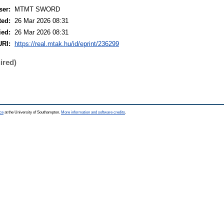
ser:
MTMT SWORD
ted:
26 Mar 2026 08:31
ied:
26 Mar 2026 08:31
URI:
https://real.mtak.hu/id/eprint/236299
ired)
ce
at the University of Southampton.
More information and software credits
.