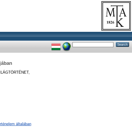
jában
ILÁGTÖRTÉNET,
örténelem általában