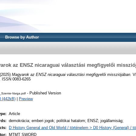
Browse by Author
arok az ENSZ nicaraguai választási megfigyelői misszió
(2025)
Magyarok az ENSZ nicaraguai választási megfigyelői missziójában.
V
7. ISSN 0083-6265
- Published Version
Szente-Varga.pdf
 (442kB)
|
Preview
ype:
Article
rds:
demokrácia; emberi jogok; politikai hatalom; ENSZ; jogállamiság;
cts:
D History General and Old World / történelem > D0 History (General) / t
or:
MTMT SWORD