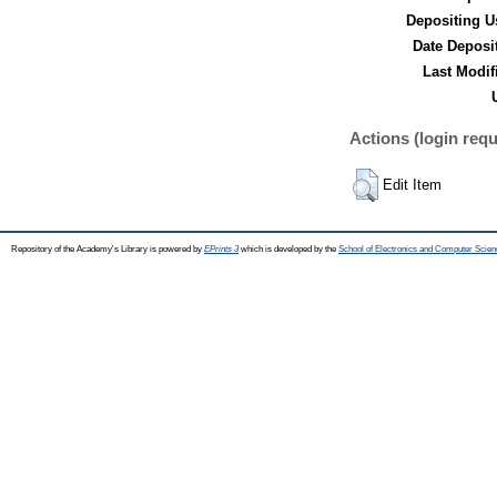
Depositing U
Date Deposi
Last Modif
Actions (login requ
Edit Item
Repository of the Academy's Library is powered by
EPrints 3
which is developed by the
School of Electronics and Computer Scien