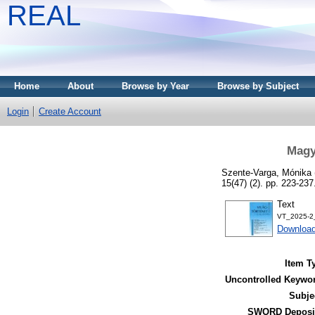
REAL
Home
About
Browse by Year
Browse by Subject
Login
Create Account
Magy
Szente-Varga, Mónika
15(47) (2). pp. 223-23
Text
VT_2025-2_
Download
Item T
Uncontrolled Keywo
Subje
SWORD Deposit