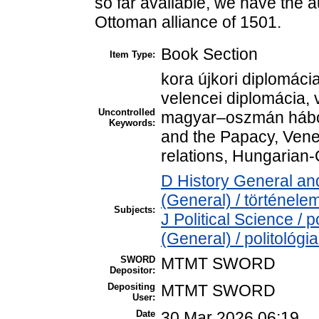
so far available, we have the aut
Ottoman alliance of 1501.
Book Section
Item Type:
kora újkori diplomác
velencei diplomácia,
Uncontrolled
magyar–oszmán hábor
Keywords:
and the Papacy, Vene
relations, Hungarian
D History General and
(General) / történele
Subjects:
J Political Science / p
(General) / politológi
SWORD
MTMT SWORD
Depositor:
Depositing
MTMT SWORD
User:
Date
30 Mar 2026 06:19