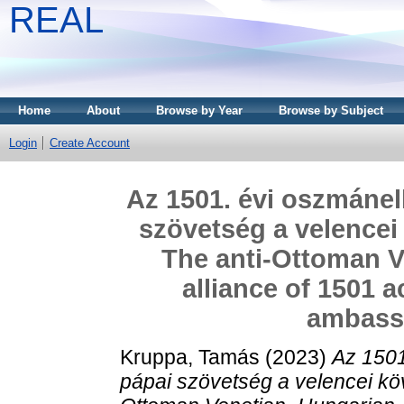
REAL
Home
About
Browse by Year
Browse by Subject
Login
Create Account
Az 1501. évi oszmánel
szövetség a velencei
The anti-Ottoman 
alliance of 1501 
ambassa
Kruppa, Tamás
(2023)
Az 1501
pápai szövetség a velencei kö