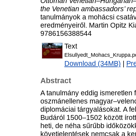
Ottoman Venetian–Hungarian–P
the Venetian ambassadors’ rep
tanulmányok a mohácsi csatáv
eredményeiről. Martin Opitz K
9786156388544
Text
Elsullyedt_Mohacs_Kruppa.p
Download (34MB)
|
Pr
Abstract
A tanulmány eddig ismeretlen f
oszmánellenes magyar–velenc
diplomáciai tárgyalásokat. A fe
Budáról 1500–1502 között írott
heti, de néha sűrűbb időközök
követjelentések nemcsak a ke