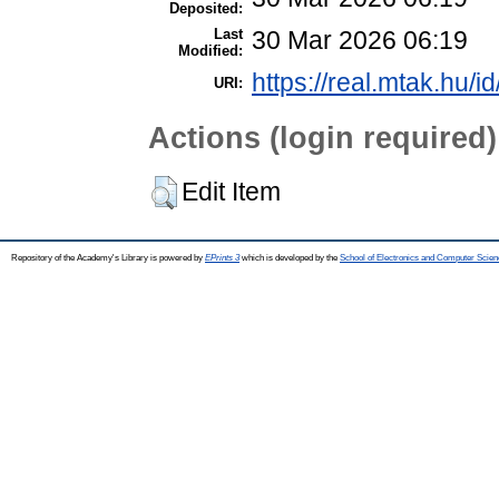
Deposited:
Last
30 Mar 2026 06:19
Modified:
https://real.mtak.hu/i
URI:
Actions (login required)
Edit Item
Repository of the Academy's Library is powered by
EPrints 3
which is developed by the
School of Electronics and Computer Scien