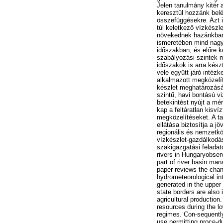
Jelen tanulmány kitér 
keresztül hozzánk belé
összefüggésekre. Azt i
túl keletkező vízkészl
növekednek hazánkban 
ismeretében mind nagyo
időszakban, és előre ke
szabályozási szintek m
időszakok is arra kész
vele együtt járó intéz
alkalmazott megközelít
készlet meghatározásá
szintű, havi bontású vi
betekintést nyújt a mé
kap a feltáratlan kisv
megközelítéseket. A ta
ellátása biztosítja a 
regionális és nemzetkö
vízkészlet-gazdálkodás
szakigazgatási feladat
rivers in Hungaryobser
part of river basin m
paper reviews the chang
hydrometeorological int
generated in the upper
state borders are also
agricultural production
resources during the lo
regimes. Con-sequently
use permitting proce-d