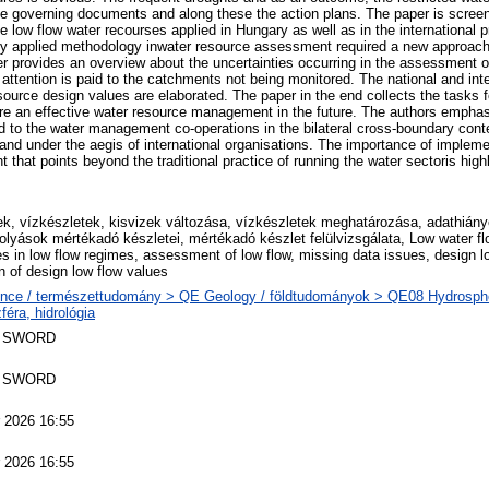
the governing documents and along these the action plans. The paper is scree
e low flow water recourses applied in Hungary as well as in the international 
tly applied methodology inwater resource assessment required a new approach
 provides an overview about the uncertainties occurring in the assessment o
 attention is paid to the catchments not being monitored. The national and int
source design values are elaborated. The paper in the end collects the tasks 
ure an effective water resource management in the future. The authors emphas
id to the water management co-operations in the bilateral cross-boundary conte
nd under the aegis of international organisations. The importance of impleme
hat points beyond the traditional practice of running the water sectoris highl
ek, vízkészletek, kisvizek változása, vízkészletek meghatározása, adathiány
folyások mértékadó készletei, mértékadó készlet felülvizsgálata, Low water fl
s in low flow regimes, assessment of low flow, missing data issues, design l
n of design low flow values
nce / természettudomány > QE Geology / földtudományok > QE08 Hydrosphe
féra, hidrológia
 SWORD
 SWORD
 2026 16:55
 2026 16:55