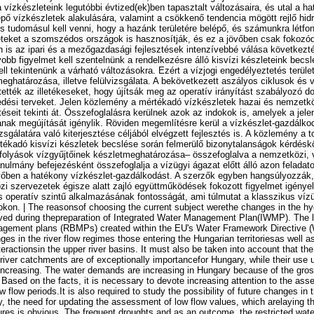
a vízkészleteink legutóbbi évtized(ek)ben tapasztalt változásaira, és utal a h
pő vízkészletek alakulására, valamint a csökkenő tendencia mögött rejlő hidr
s tudomásul kell venni, hogy a hazánk területére belépő, és számunkra létfo
eteket a szomszédos országok is hasznosítják, és ez a jövőben csak fokozód
is az ipari és a mezőgazdasági fejlesztések intenzívebbé válása következt
bb figyelmet kell szentelnünk a rendelkezésre álló kisvízi készleteink becsl
ll tekintenünk a várható változásokra. Ezért a vízjogi engedélyeztetés terület
eghatározása, illetve felülvizsgálata. A bekövetkezett aszályos ciklusok és v
tették az illetékeseket, hogy újítsák meg az operatív irányítást szabályozó
kedési terveket. Jelen közlemény a mértékadó vízkészletek hazai és nemzetk
éseit tekinti át. Összefoglalásra kerülnek azok az indokok is, amelyek a jele
nak megújítását igénylik. Röviden megemlítésre kerül a vízkészlet-gazdálko
zsgálatára való kiterjesztése céljából elvégzett fejlesztés is. A közlemény a 
rtékadó kisvízi készletek becslése során felmerülő bizonytalanságok kérdésk
ízfolyások vízgyűjtőinek készletmeghatározása– összefoglalva a nemzetközi, 
nulmány befejezésként összefoglalja a vízügyi ágazat előtt álló azon felada
jövőben a hatékony vízkészlet-gazdálkodást. A szerzők egyben hangsúlyozzák,
zi szervezetek égisze alatt zajló együttműködések fokozott figyelmet igénye
 operatív szintű alkalmazásának fontosságát, ami túlmutat a klasszikus víz
okon. | The reasonsof choosing the current subject werethe changes in the hy
ved during thepreparation of Integrated Water Management Plan(IWMP). The la
anagement plans (RBMPs) created within the EU's Water Framework Directive 
es in the river flow regimes those entering the Hungarian territoriesas well a
eractionsin the upper river basins. It must also be taken into account that th
 river catchments are of exceptionally importancefor Hungary, while their use
 increasing. The water demands are increasing in Hungary because of the gross
. Based on the facts, it is necessary to devote increasing attention to the as
w flow periods.It is also required to study the possibility of future changes in 
, the need for updating the assessment of low flow values, which arelaying th
ures is obvious. The frequent droughts and as an outcome, the restricted wate