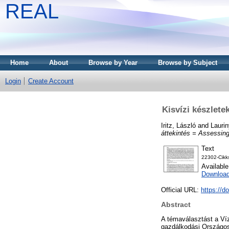
REAL
Home
About
Browse by Year
Browse by Subject
Login
Create Account
Kisvízi készlete
Iritz, László
and
Laurin
áttekintés = Assessing
Text
22302-Cikk
Availabl
Downloa
Official URL:
https://d
Abstract
A témaválasztást a Víz
gazdálkodási Országos 