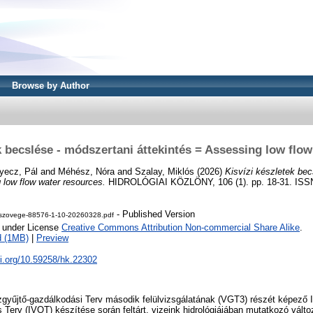
Browse by Author
k becslése - módszertani áttekintés = Assessing low flo
yecz, Pál
and
Méhész, Nóra
and
Szalay, Miklós
(2026)
Kisvízi készletek bec
 low flow water resources.
HIDROLÓGIAI KÖZLÖNY, 106 (1). pp. 18-31. ISS
- Published Version
szovege-88576-1-10-20260328.pdf
e under License
Creative Commons Attribution Non-commercial Share Alike
.
d (1MB)
|
Preview
oi.org/10.59258/hk.22302
gyűjtő-gazdálkodási Terv második felülvizsgálatának (VGT3) részét képező In
Terv (IVOT) készítése során feltárt, vizeink hidrológiájában mutatkozó válto