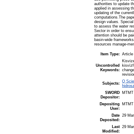
authorities to update 
applied in assessing th
updating of the curren
computations.The paper
design values. Special
to assess the water re
Sector in order to ens
attention should be pa
basin-wide frameworksa
resources manage-ment t
Item Type:
Article
Kisviz
Uncontrolled
kisvíz
Keywords:
change
revisio
Q Scie
Subjects:
hidrosz
SWORD
MTMT
Depositor:
Depositing
MTMT
User:
Date
29 Mar
Deposited:
Last
29 Mar
Modified: