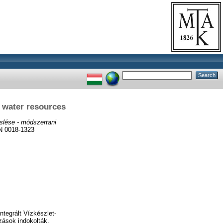
w water resources
slése - módszertani
N 0018-1323
tegrált Vízkészlet-
zások indokolták.