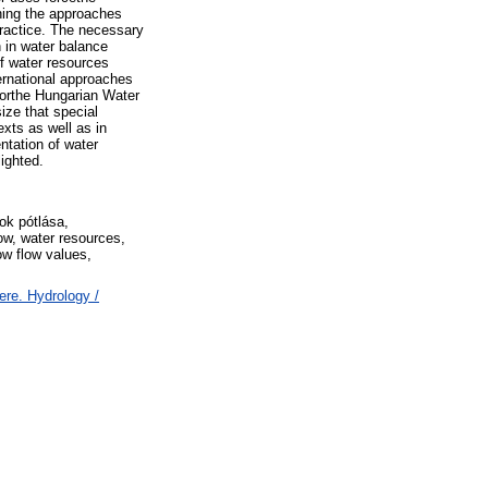
ning the approaches
practice. The necessary
 in water balance
f water resources
ernational approaches
forthe Hungarian Water
ize that special
xts as well as in
ntation of water
ighted.
ok pótlása,
ow, water resources,
ow flow values,
re. Hydrology /