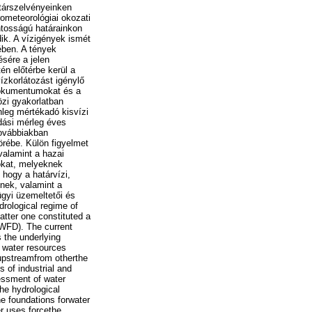
atárszelvényeinken
ometeorológiai okozati
ntosságú határainkon
ik. A vízigények ismét
ében. A tények
ésére a jelen
én előtérbe kerül a
ízkorlátozást igénylő
 dokumentumokat és a
özi gyakorlatban
nleg mértékadó kisvízi
dási mérleg éves
továbbiakban
örébe. Külön figyelmet
valamint a hazai
tokat, melyeknek
 hogy a határvízi,
lnek, valamint a
ügyi üzemeltetői és
drological regime of
tter one constituted a
(WFD). The current
s the underlying
e water resources
 upstreamfrom otherthe
 of industrial and
sessment of water
the hydrological
e foundations forwater
r uses forcethe