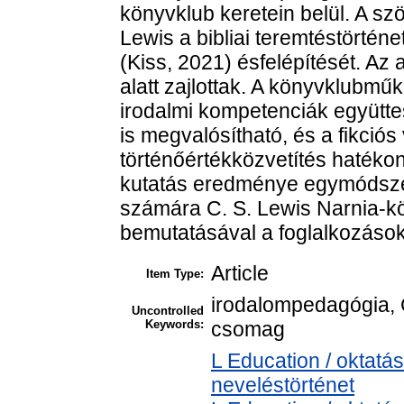
könyvklub keretein belül. A sz
Lewis a bibliai teremtéstörténe
(Kiss, 2021) ésfelépítését. Az
alatt zajlottak. A könyvklubmű
irodalmi kompetenciák együtte
is megvalósítható, és a fikciós
történőértékközvetítés hatékon
kutatás eredménye egymódsze
számára C. S. Lewis Narnia-k
bemutatásával a foglalkozások
Article
Item Type:
irodalompedagógia, 
Uncontrolled
Keywords:
csomag
L Education / oktatás
neveléstörténet