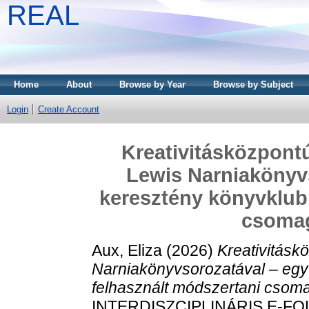
REAL
Home
About
Browse by Year
Browse by Subject
Login
Create Account
Kreativitásközpont
Lewis Narniakönyvs
keresztény könyvklub
csoma
Aux, Eliza
(2026)
Kreativitásk
Narniakönyvsorozatával – egy 
felhasznált módszertani csom
INTERDISZCIPLINÁRIS E-FOLYÓ