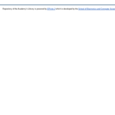
Repository of the Academy's Library is powered by
EPrints 3
which is developed by the
School of Electronics and Computer Scien