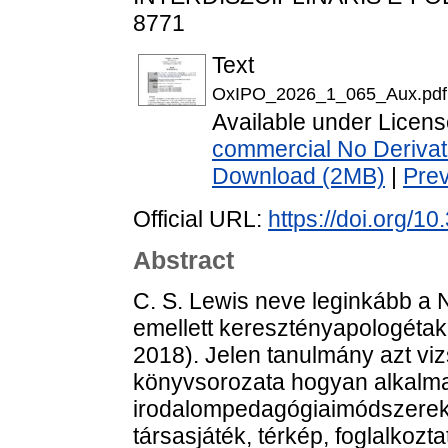
8771
Text
OxIPO_2026_1_065_Aux.pdf
Available under Licen
commercial No Derivat
Download (2MB)
|
Pre
Official URL:
https://doi.org/
Abstract
C. S. Lewis neve leginkább a N
emellett keresztényapologétak
2018). Jelen tanulmány azt viz
könyvsorozata hogyan alkalma
irodalompedagógiaimódszerek (
társasjáték, térkép, foglalkozt