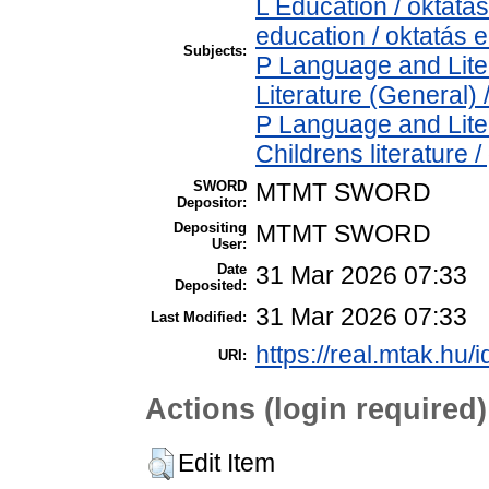
L Education / oktatá
education / oktatás 
Subjects:
P Language and Liter
Literature (General) 
P Language and Liter
Childrens literature
SWORD
MTMT SWORD
Depositor:
Depositing
MTMT SWORD
User:
Date
31 Mar 2026 07:33
Deposited:
31 Mar 2026 07:33
Last Modified:
https://real.mtak.hu/
URI:
Actions (login required)
Edit Item