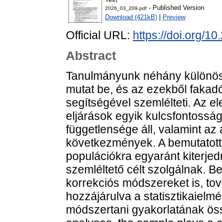
- Published Version
2026_03_209.pdf
Download (421kB)
|
Preview
Official URL:
https://doi.org/1
Abstract
Tanulmányunk néhány különöse
mutat be, és az ezekből fakad
segítségével szemlélteti. Az e
eljárások egyik kulcsfontosság
függetlensége áll, valamint 
következmények. A bemutatott
populációkra egyaránt kiterjed
szemléltető célt szolgálnak. 
korrekciós módszereket is, tov
hozzájárulva a statisztikaielm
módszertani gyakorlatának öss