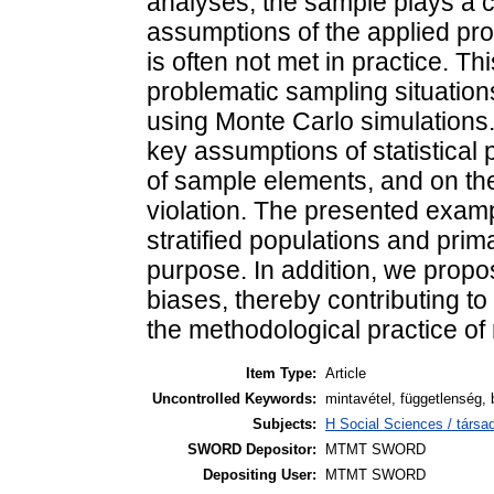
analyses, the sample plays a ce
assumptions of the applied proc
is often not met in practice. Th
problematic sampling situations
using Monte Carlo simulations.
key assumptions of statistica
of sample elements, and on th
violation. The presented exa
stratified populations and primar
purpose. In addition, we propo
biases, thereby contributing to 
the methodological practice of 
Item Type:
Article
Uncontrolled Keywords:
mintavétel, függetlenség, 
Subjects:
H Social Sciences / társa
SWORD Depositor:
MTMT SWORD
Depositing User:
MTMT SWORD