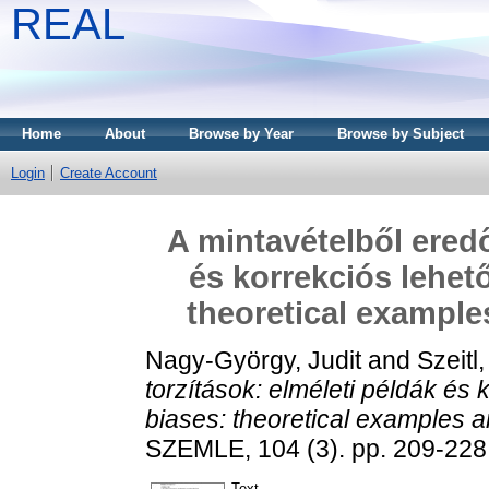
REAL
Home
About
Browse by Year
Browse by Subject
Login
Create Account
A mintavételből eredő
és korrekciós lehet
theoretical example
Nagy-György, Judit
and
Szeitl
torzítások: elméleti példák és
biases: theoretical examples a
SZEMLE, 104 (3). pp. 209-22
Text