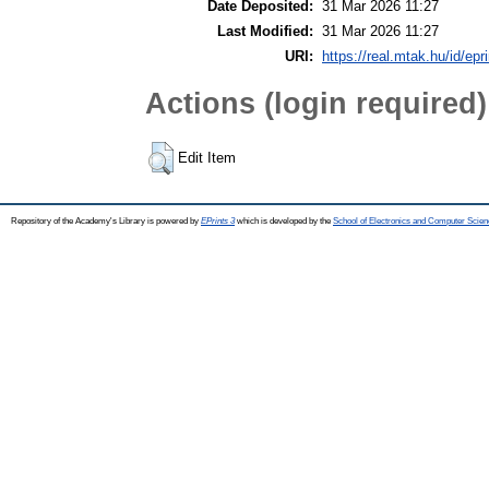
Date Deposited:
31 Mar 2026 11:27
Last Modified:
31 Mar 2026 11:27
URI:
https://real.mtak.hu/id/epr
Actions (login required)
Edit Item
Repository of the Academy's Library is powered by
EPrints 3
which is developed by the
School of Electronics and Computer Scien